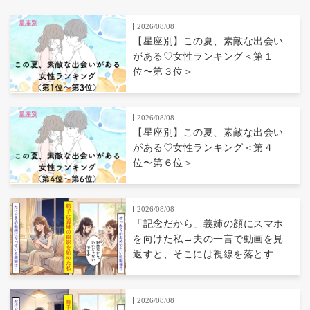
2026/08/08
【星座別】この夏、素敵な出会い
がある♡女性ランキング＜第１
位〜第３位＞
2026/08/08
【星座別】この夏、素敵な出会い
がある♡女性ランキング＜第４
位〜第６位＞
2026/08/08
「記念だから」義姉の顔にスマホ
を向けた私→夫の一言で動画を見
返すと、そこには視線を落とす義
姉が映っていた
2026/08/08