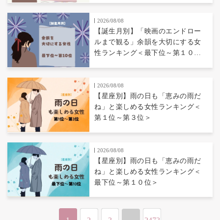
2026/08/08
【誕生月別】「映画のエンドロー
ルまで観る」余韻を大切にする女
性ランキング＜最下位～第１０位
＞
2026/08/08
【星座別】雨の日も「恵みの雨だ
ね」と楽しめる女性ランキング＜
第１位～第３位＞
2026/08/08
【星座別】雨の日も「恵みの雨だ
ね」と楽しめる女性ランキング＜
最下位～第１０位＞