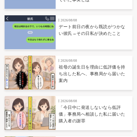
2026/08/08
デート前日の夜から既読がつかな
い彼氏→その日私が決めたこと
2026/08/08
祖母の誕生日を理由に低評価を持
ち出した私へ、事務局から届いた
案内
2026/08/08
「今日中に発送しないなら低評
価」事務局へ相談した私に届いた
購入者の謝罪