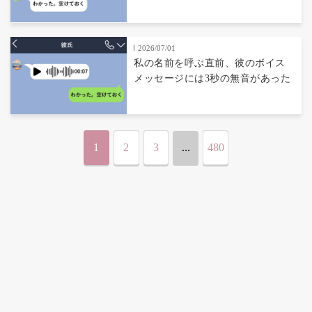
2026/07/01
私の名前を呼ぶ直前、彼のボイス
メッセージには3秒の無音があった
1
2
3
...
480