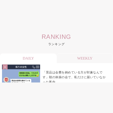
RANKING
ランキング
DAILY
WEEKLY
「景品は会費を納めている方が対象なんで
す」朝の体操の会で、私だけに届いていなか
った案内
デート前日の夜から既読がつかない彼氏→そ
の日私が決めたこと