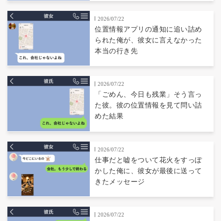
2026/07/22
位置情報アプリの通知に追い詰め
られた俺が、彼女に言えなかった
本当の行き先
2026/07/22
「ごめん、今日も残業」そう言っ
た彼。彼の位置情報を見て問い詰
めた結果
2026/07/22
仕事だと嘘をついて花火をすっぽ
かした俺に、彼女が最後に送って
きたメッセージ
2026/07/22