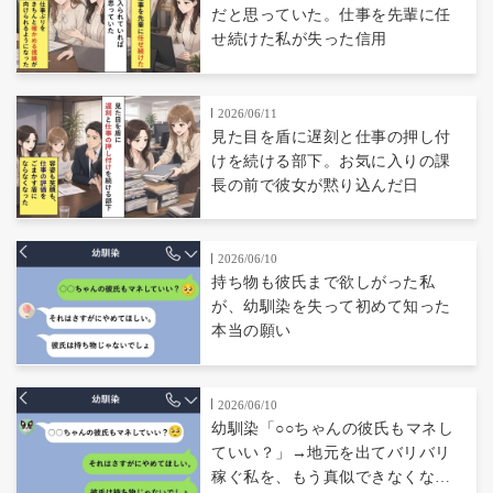
だと思っていた。仕事を先輩に任
せ続けた私が失った信用
2026/06/11
見た目を盾に遅刻と仕事の押し付
けを続ける部下。お気に入りの課
長の前で彼女が黙り込んだ日
2026/06/10
持ち物も彼氏まで欲しがった私
が、幼馴染を失って初めて知った
本当の願い
2026/06/10
幼馴染「○○ちゃんの彼氏もマネし
ていい？」→地元を出てバリバリ
稼ぐ私を、もう真似できなくなっ