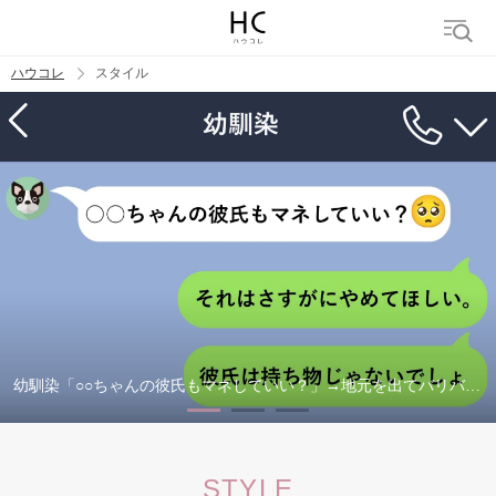
ハウコレ
スタイル
検索
トレンド ワード
搾取される側をやめるまで
義両親、私の代わりにブライダルフェアへ
浮気旦那から全て奪ってやった件
出会い系で不倫された件
幼馴染「○○ちゃんの彼氏もマネしていい？」→地元を出てバリバリ
稼ぐ私を、もう真似できなくなった話
STYLE