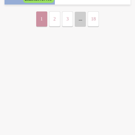
た話
1
2
3
...
18