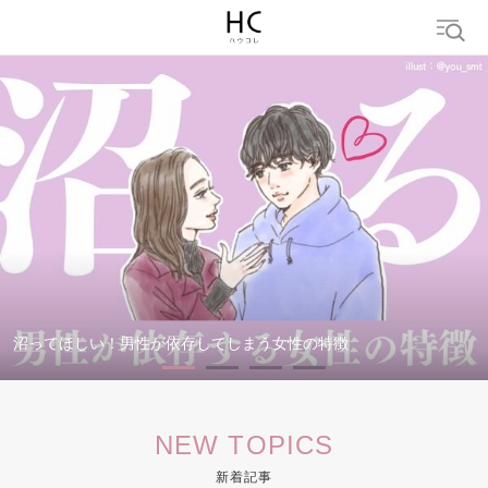
検索
トレンド ワード
結婚
セックス
カップル
男の本音
モテテク
婚活
沼ってほしい！男性が依存してしまう女性の特徴
NEW TOPICS
新着記事