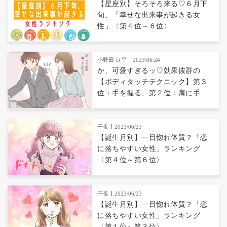
【星座別】そろそろ来る♡６月下
旬、「幸せな出来事が起きる女
性」〈第４位～６位〉
小野田 良平
2023/06/24
か、可愛すぎるッ♡効果抜群の
【ボディタッチテクニック】第３
位：手を握る、第２位：肩に手を
置く、第１位は...？
千夜
2023/06/23
【誕生月別】一目惚れ体質？「恋
に落ちやすい女性」ランキング
〈第４位～第６位〉
千夜
2023/06/23
【誕生月別】一目惚れ体質？「恋
に落ちやすい女性」ランキング
〈第１位～第３位〉