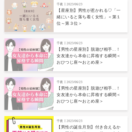
千夜
2023/06/23
【星座別】男性が惹かれる♡「一
緒にいると落ち着く女性」＜第１
位～第３位＞
千夜
2023/06/23
【男性の星座別】脱遊び相手...！
女友達から本命に昇格する瞬間＜
おひつじ座〜おとめ座＞
千夜
2023/06/23
【男性の星座別】脱遊び相手...！
女友達から本命に昇格する瞬間＜
おひつじ座〜おとめ座＞
千夜
2023/06/23
【男性の誕生月別】付き合えるか