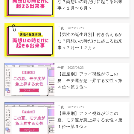
な？両想いの時だけに起こる出来
事＜１月〜６月＞
千夜
2023/06/23
【男性の誕生月別】付き合えるか
な？両想いの時だけに起こる出来
事＜７月〜１２月＞
千夜
2023/06/23
【星座別】アツイ視線が♡この
夏、モテ運が急上昇する女性＜第
４位〜第６位＞
千夜
2023/06/23
【星座別】アツイ視線が♡この
夏、モテ運が急上昇する女性＜第
１位〜第３位＞