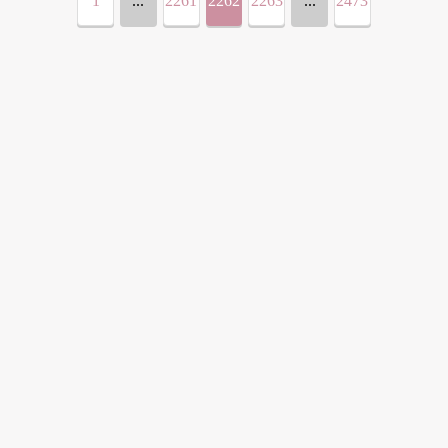
1
...
2261
2262
2263
...
2473