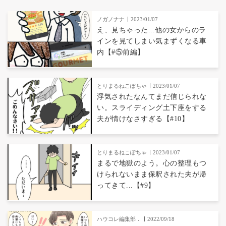
ノガノナナ
2023/01/07
え、見ちゃった...他の女からのラ
インを見てしまい気まずくなる車
内【#⑤前編】
とりまるねこぽちゃ
2023/01/07
浮気されたなんてまだ信じられな
い。スライディング土下座をする
夫が情けなさすぎる【#10】
とりまるねこぽちゃ
2023/01/07
まるで地獄のよう。心の整理もつ
けられないまま保釈された夫が帰
ってきて...【#9】
ハウコレ編集部．
2022/09/18