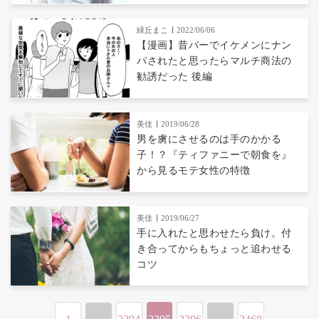
緑丘まこ
2022/06/06
【漫画】昔バーでイケメンにナン
パされたと思ったらマルチ商法の
勧誘だった 後編
美佳
2019/06/28
男を虜にさせるのは手のかかる
子！？『ティファニーで朝食を』
から見るモテ女性の特徴
美佳
2019/06/27
手に入れたと思わせたら負け。付
き合ってからもちょっと追わせる
コツ