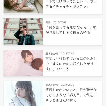
ートでぜひやってほしい「ラブラ
ブ＆イチャイチャ@ソファ」
美佳
2019/07/02
「何を言っても無駄だから...」彼
が見放してしまう彼女の特徴
遣水あかり
2019/07/01
言葉より行動で♡たまにのお返し
で「彼女のために尽くしたがり」
彼にしていこう
遣水あかり
2019/06/30
笑顔もかわいいけど。目が離せな
くなるような「訴え目」で彼をド
キッとさせたい瞬間