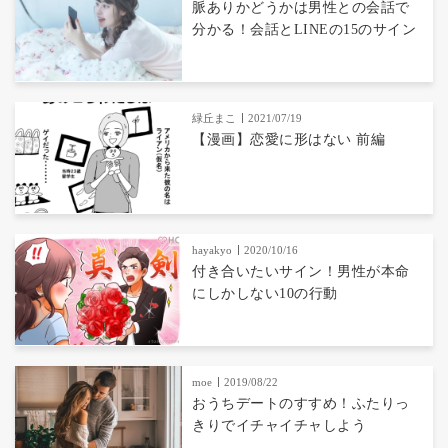
脈ありかどうかは男性との会話で
分かる！会話とLINEの15のサイン
緑丘まこ
2021/07/19
【漫画】恋愛に形はない 前編
hayakyo
2020/10/16
付き合いたいサイン！男性が本命
にしかしない10の行動
moe
2019/08/22
おうちデートのすすめ！ふたりっ
きりでイチャイチャしよう