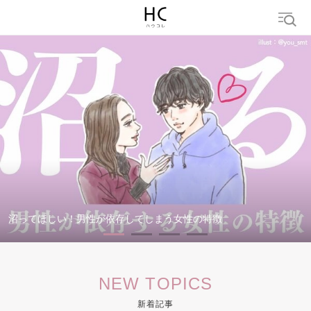
検索
トレンド ワード
結婚
セックス
カップル
男の本音
モテテク
婚活
沼ってほしい！男性が依存してしまう女性の特徴
NEW TOPICS
新着記事