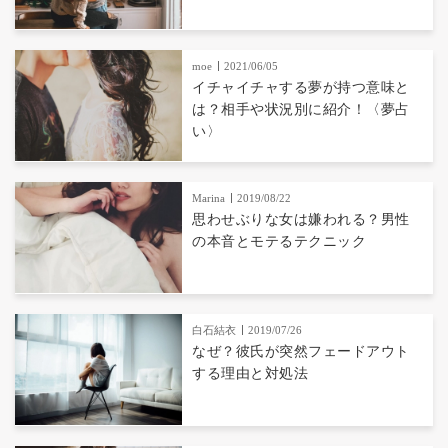
moe
2021/06/05
イチャイチャする夢が持つ意味と
は？相手や状況別に紹介！〈夢占
い〉
Marina
2019/08/22
思わせぶりな女は嫌われる？男性
の本音とモテるテクニック
白石結衣
2019/07/26
なぜ？彼氏が突然フェードアウト
する理由と対処法