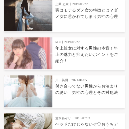
上岡 史奈
2019/08/22
実はモテるダメ女の特徴とは？ダ
メ女に惹かれてしまう男性の心理
ROI
2019/08/22
年上彼女に対する男性の本音！年
上の魅力と抑えたいポイントをご
紹介！
川口美樹
2021/06/05
付き合ってない男性からお泊まり
の誘い！男性の心理とその対処法
遣水あかり
2019/07/03
ベッドだけじゃないぞ♡おうちデ