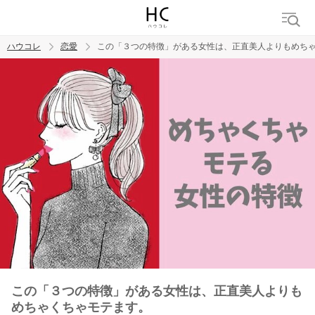
ハウコレ
恋愛
この「３つの特徴」がある女性は、正直美人よりもめち
検索
トレンド ワード
恋愛
この「３つの特徴」がある女性は、正直美人よりも
めちゃくちゃモテます。