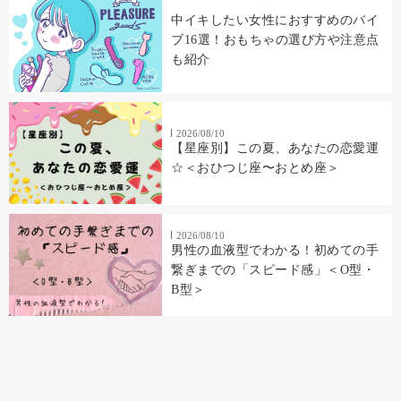
中イキしたい女性におすすめのバイ
ブ16選！おもちゃの選び方や注意点
も紹介
2026/08/10
【星座別】この夏、あなたの恋愛運
☆＜おひつじ座〜おとめ座＞
2026/08/10
男性の血液型でわかる！初めての手
繋ぎまでの「スピード感」＜O型・
B型＞