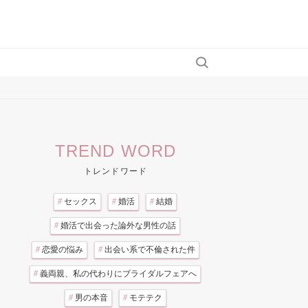
TREND WORD
トレンドワード
#
セックス
#
婚活
#
結婚
#
婚活で出会った論外な男性の話
#
恋愛の悩み
#
出会い系で不倫された件
#
義両親、私の代わりにブライダルフェアへ
#
男の本音
#
モテテク