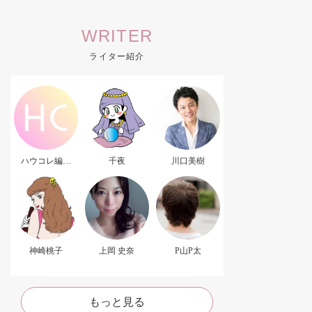
WRITER
ライター紹介
ハウコレ編集
千夜
川口美樹
部．
神崎桃子
上岡 史奈
P山P太
もっと見る