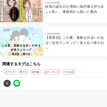
2026/08/08
祖母の誕生日を理由に低評価を持ち出
した私へ、事務局から届いた案内
2026/08/08
【星座別】この夏、素敵な出会いがあ
る♡女性ランキング＜第４位〜第６位
＞
関連するタグはこちら
モテテク
男ウケ
好印象
ボディタッチ
デキる女