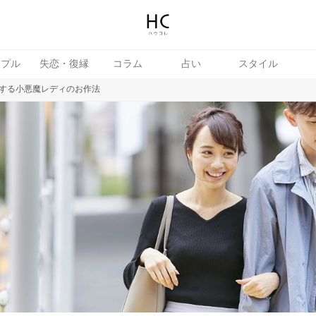
ップル
失恋・復縁
コラム
占い
スタイル
する小悪魔レディのお作法