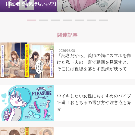
【初心者でも気持ちいい♡】
関連記事
2026/08/08
「記念だから」義姉の顔にスマホを向
けた私→夫の一言で動画を見返すと、
そこには視線を落とす義姉が映ってい
た
中イキしたい女性におすすめのバイブ
16選！おもちゃの選び方や注意点も紹
介