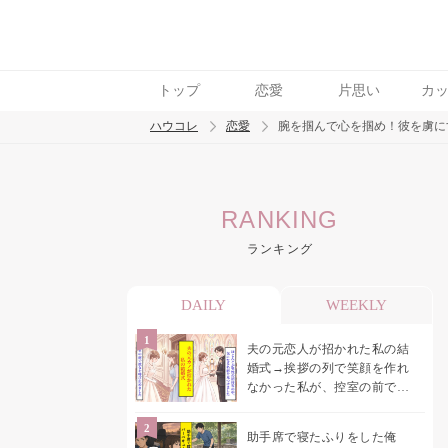
トップ
恋愛
片思い
カ
ハウコレ
恋愛
腕を掴んで心を掴め！彼を虜に
検索
RANKING
トレンド ワード
ランキング
恋愛
DAILY
WEEKLY
夫の元恋人が招かれた私の結
婚式→挨拶の列で笑顔を作れ
なかった私が、控室の前で彼
女を呼び止めた理由
助手席で寝たふりをした俺