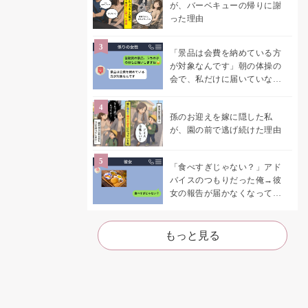
が、バーベキューの帰りに謝
った理由
「景品は会費を納めている方
が対象なんです」朝の体操の
会で、私だけに届いていなか
った案内
孫のお迎えを嫁に隠した私
が、園の前で逃げ続けた理由
「食べすぎじゃない？」アド
バイスのつもりだった俺→彼
女の報告が届かなくなって、
初めて自分の言葉を読み返し
た
もっと見る