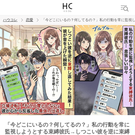
ハウコレ
恋愛
「今どこにいるの？何してるの？」私の行動を常に監視
検索
トレンド ワード
恋愛
「今どこにいるの？何してるの？」私の行動を常に
監視しようとする束縛彼氏→しつこい彼を逆に束縛