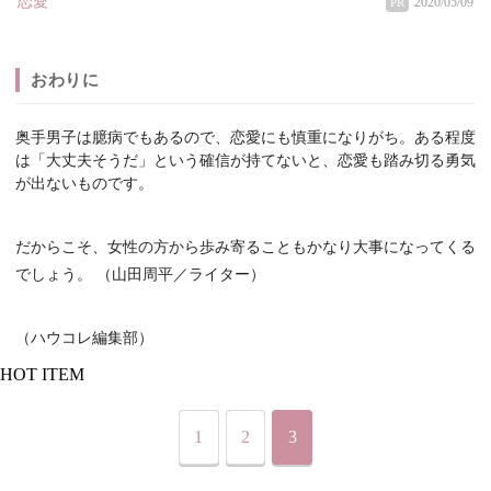
恋愛
2020/05/09
PR
おわりに
奥手男子は臆病でもあるので、恋愛にも慎重になりがち。ある程度
は「大丈夫そうだ」という確信が持てないと、恋愛も踏み切る勇気
が出ないものです。
だからこそ、女性の方から歩み寄ることもかなり大事になってくる
でしょう。 （山田周平／ライター）
（ハウコレ編集部）
HOT ITEM
1
2
3