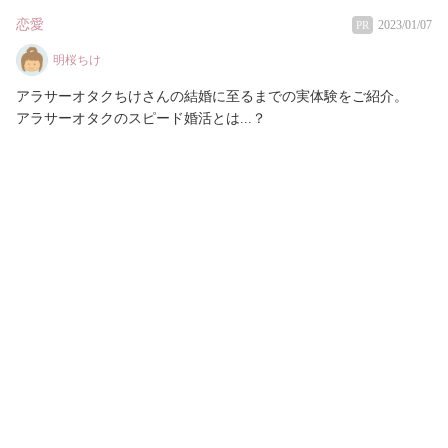
恋愛
2023/01/07
PR
明桜ちけ
アラサーオタクちけさんの結婚に至るまでの実体験をご紹介。
アラサーオタクのスピード婚活とは...？