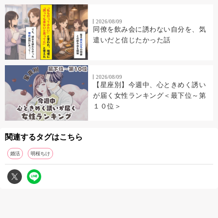
2026/08/09
同僚を飲み会に誘わない自分を、気
遣いだと信じたかった話
2026/08/09
【星座別】今週中、心ときめく誘い
が届く女性ランキング＜最下位～第
１０位＞
関連するタグはこちら
婚活
明桜ちけ