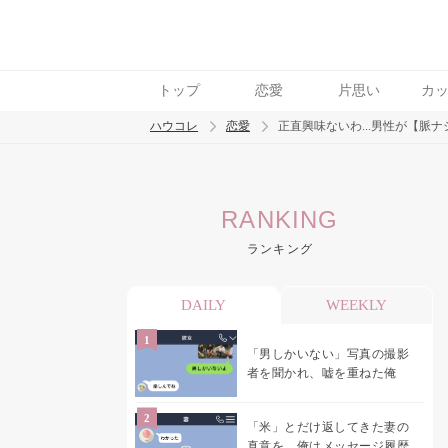
トップ
恋愛
片思い
カ
ハウコレ
恋愛
正直興味ないわ...男性が【脈ナ
検索
RANKING
トレンド ワード
ランキング
恋愛
DAILY
WEEKLY
「男しかいない」写真の撮影
者を聞かれ、嘘を重ねた俺
「米」とだけ返してきた妻の
真意を、俺はメッセージ履歴