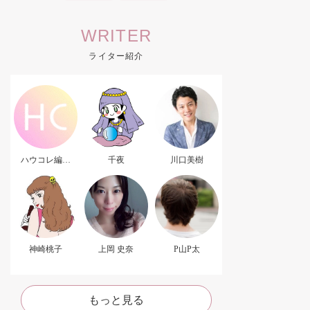
WRITER
ライター紹介
ハウコレ編集
千夜
川口美樹
部．
神崎桃子
上岡 史奈
P山P太
もっと見る