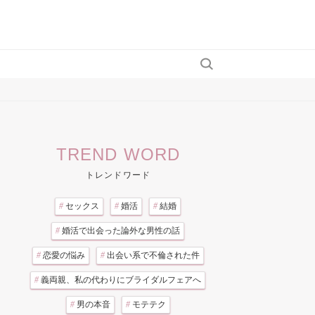
TREND WORD
トレンドワード
#
セックス
#
婚活
#
結婚
#
婚活で出会った論外な男性の話
#
恋愛の悩み
#
出会い系で不倫された件
#
義両親、私の代わりにブライダルフェアへ
#
男の本音
#
モテテク