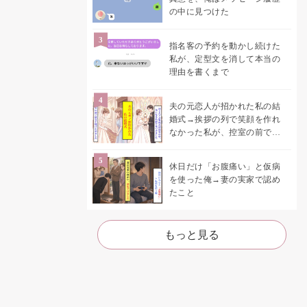
の中に見つけた
指名客の予約を動かし続けた
私が、定型文を消して本当の
理由を書くまで
夫の元恋人が招かれた私の結
婚式→挨拶の列で笑顔を作れ
なかった私が、控室の前で彼
女を呼び止めた理由
休日だけ「お腹痛い」と仮病
を使った俺→妻の実家で認め
たこと
もっと見る