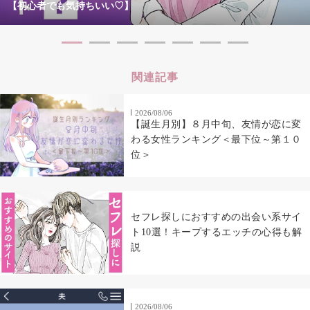
【初心者でも気持ちいい♡】
関連記事
2026/08/06
【誕生月別】８月中旬、友情が恋に変
わる女性ランキング＜最下位～第１０
位＞
セフレ探しにおすすめの出会い系サイ
ト10選！キープするエッチの心得も解
説
2026/08/06