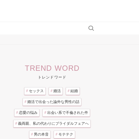
TREND WORD
トレンドワード
#
セックス
#
婚活
#
結婚
#
婚活で出会った論外な男性の話
#
恋愛の悩み
#
出会い系で不倫された件
#
義両親、私の代わりにブライダルフェアへ
#
男の本音
#
モテテク