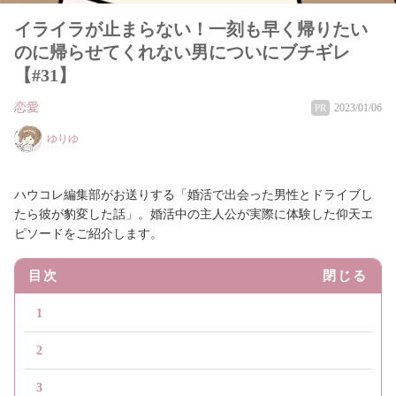
イライラが止まらない！一刻も早く帰りたい
のに帰らせてくれない男についにブチギレ
【#31】
恋愛
2023/01/06
PR
ゆりゆ
ハウコレ編集部がお送りする「婚活で出会った男性とドライブし
たら彼が豹変した話」。婚活中の主人公が実際に体験した仰天エ
ピソードをご紹介します。
目次
閉じる
1
2
3