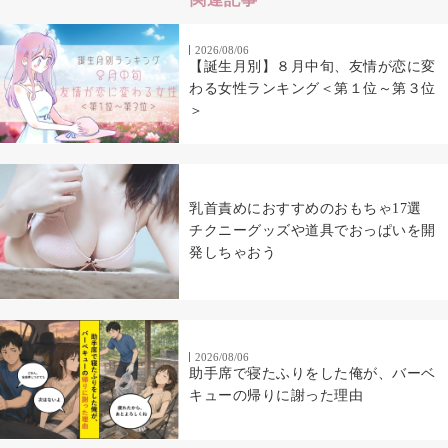
2026/08/06
【誕生月別】８月中旬、友情が恋に変
わる女性ランキング＜第１位～第３位
＞
乳首責めにおすすめのおもちゃ17選
チクニーグッズや道具でおっぱいを開
発しちゃおう
2026/08/06
助手席で寝たふりをした俺が、バーベ
キューの帰りに謝った理由