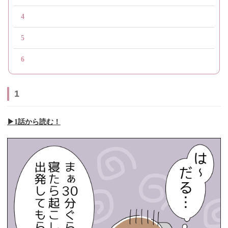
4
5
6
1
▶︎1話から読む！