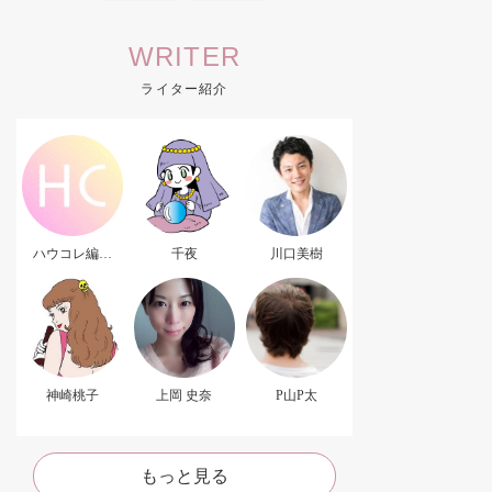
WRITER
ライター紹介
ハウコレ編集
千夜
川口美樹
部．
神崎桃子
上岡 史奈
P山P太
もっと見る