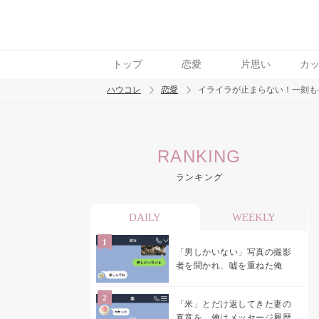
トップ
恋愛
片思い
カ
ハウコレ
恋愛
イライラが止まらない！一刻も
検索
RANKING
トレンド ワード
ランキング
恋愛
DAILY
WEEKLY
「男しかいない」写真の撮影
者を聞かれ、嘘を重ねた俺
「米」とだけ返してきた妻の
真意を、俺はメッセージ履歴