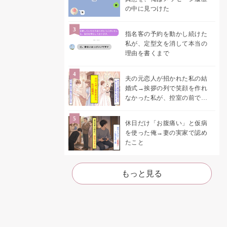
の中に見つけた
指名客の予約を動かし続けた
私が、定型文を消して本当の
理由を書くまで
夫の元恋人が招かれた私の結
婚式→挨拶の列で笑顔を作れ
なかった私が、控室の前で彼
女を呼び止めた理由
休日だけ「お腹痛い」と仮病
を使った俺→妻の実家で認め
たこと
もっと見る