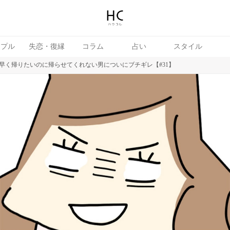
ップル
失恋・復縁
コラム
占い
スタイル
早く帰りたいのに帰らせてくれない男についにブチギレ【#31】