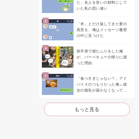
た」友人を笑いの材料にして
いた私の思い違い
「米」とだけ返してきた妻の
真意を、俺はメッセージ履歴
の中に見つけた
助手席で寝たふりをした俺
が、バーベキューの帰りに謝
った理由
「食べすぎじゃない？」アド
バイスのつもりだった俺→彼
女の報告が届かなくなって、
初めて自分の言葉を読み返し
た
もっと見る