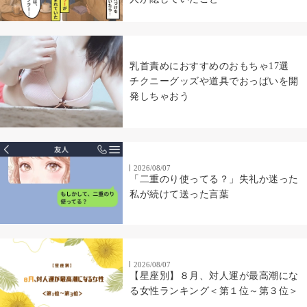
乳首責めにおすすめのおもちゃ17選
チクニーグッズや道具でおっぱいを開
発しちゃおう
2026/08/07
「二重のり使ってる？」失礼か迷った
私が続けて送った言葉
2026/08/07
【星座別】８月、対人運が最高潮にな
る女性ランキング＜第１位～第３位＞