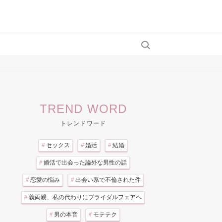
TREND WORD
トレンドワード
#
セックス
#
婚活
#
結婚
#
婚活で出会った論外な男性の話
#
恋愛の悩み
#
出会い系で不倫された件
#
義両親、私の代わりにブライダルフェアへ
#
男の本音
#
モテテク