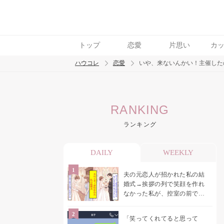
トップ
恋愛
片思い
カ
ハウコレ
恋愛
いや、来ないんかい！主催した
検索
RANKING
トレンド ワード
ランキング
恋愛
DAILY
WEEKLY
夫の元恋人が招かれた私の結
婚式→挨拶の列で笑顔を作れ
なかった私が、控室の前で彼
女を呼び止めた理由
「笑ってくれてると思って