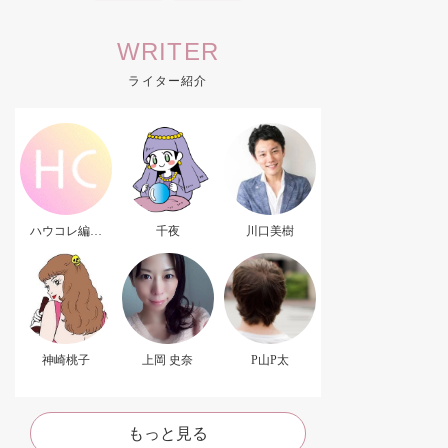
WRITER
ライター紹介
ハウコレ編集
千夜
川口美樹
部．
神崎桃子
上岡 史奈
P山P太
もっと見る