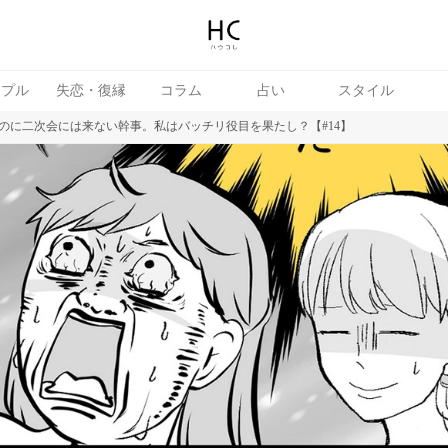
ップル
失恋・復縁
コラム
占い
スタイル
のに二次会には来ない幹事。私はバッチリ役目を果たし？【#14】