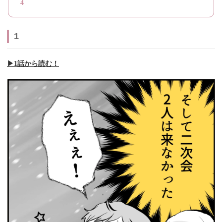
4
1
▶︎1話から読む！