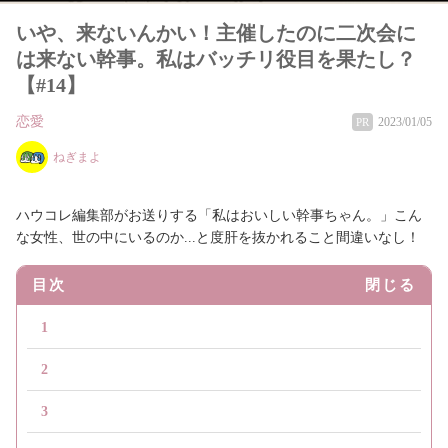
いや、来ないんかい！主催したのに二次会に
は来ない幹事。私はバッチリ役目を果たし？
【#14】
恋愛
2023/01/05
PR
ねぎまよ
ハウコレ編集部がお送りする「私はおいしい幹事ちゃん。」こん
な女性、世の中にいるのか...と度肝を抜かれること間違いなし！
目次
閉じる
1
2
3