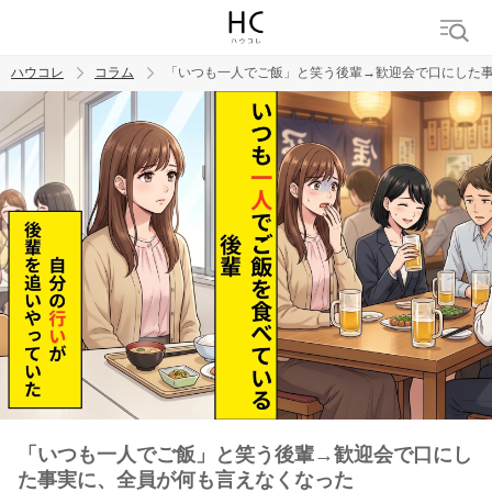
ハウコレ
コラム
「いつも一人でご飯」と笑う後輩→歓迎会で口にした
検索
トレンド ワード
男の本音
男ウケ
NG行動
彼女
イイ女
婚活
「いつも一人でご飯」と笑う後輩→歓迎会で口にし
た事実に、全員が何も言えなくなった