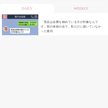
DAILY
WEEKLY
「景品は会費を納めている方が対象なんで
す」朝の体操の会で、私だけに届いていなか
った案内
デート前日の夜から既読がつかない彼氏→そ
の日私が決めたこと
デート前日の夜から既読をつけなかった俺→
待ち合わせ場所で待っていた事実とは
助手席で寝たふりをした俺が、バーベキュー