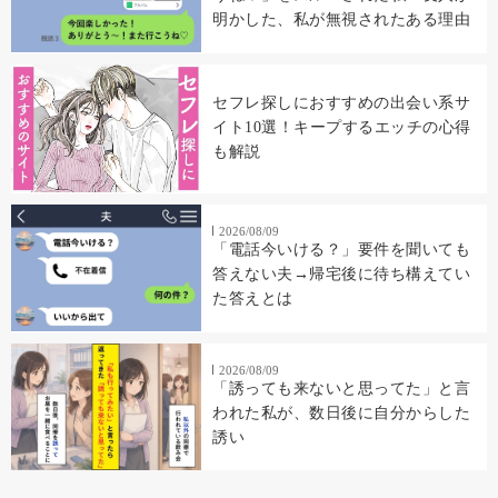
明かした、私が無視されたある理由
セフレ探しにおすすめの出会い系サ
イト10選！キープするエッチの心得
も解説
2026/08/09
「電話今いける？」要件を聞いても
答えない夫→帰宅後に待ち構えてい
た答えとは
2026/08/09
「誘っても来ないと思ってた」と言
われた私が、数日後に自分からした
誘い