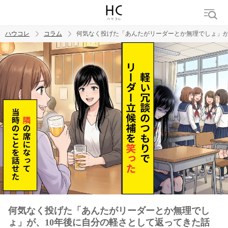
ハウコレ
コラム
何気なく投げた「あんたがリーダーとか無理でしょ」が
検索
トレンド ワード
男の本音
男ウケ
NG行動
彼女
イイ女
婚活
何気なく投げた「あんたがリーダーとか無理でし
ょ」が、10年後に自分の軽さとして返ってきた話