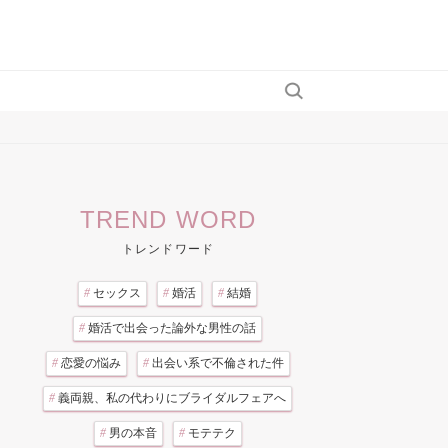
TREND WORD
トレンドワード
#
セックス
#
婚活
#
結婚
#
婚活で出会った論外な男性の話
#
恋愛の悩み
#
出会い系で不倫された件
#
義両親、私の代わりにブライダルフェアへ
#
男の本音
#
モテテク