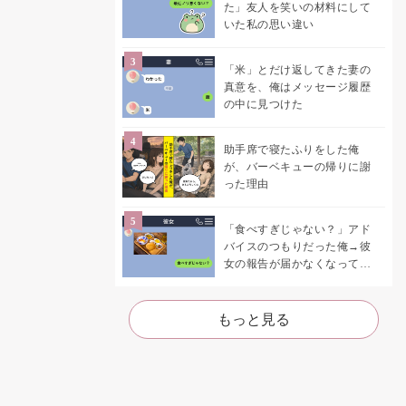
た」友人を笑いの材料にして
いた私の思い違い
「米」とだけ返してきた妻の
真意を、俺はメッセージ履歴
の中に見つけた
助手席で寝たふりをした俺
が、バーベキューの帰りに謝
った理由
「食べすぎじゃない？」アド
バイスのつもりだった俺→彼
女の報告が届かなくなって、
初めて自分の言葉を読み返し
た
もっと見る