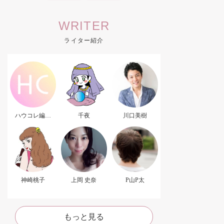
WRITER
ライター紹介
ハウコレ編集
千夜
川口美樹
部．
神崎桃子
上岡 史奈
P山P太
もっと見る