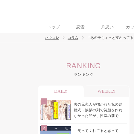
トップ
恋愛
片思い
カ
ハウコレ
コラム
「あの子ちょっと変わってる
検索
RANKING
トレンド ワード
ランキング
男の本音
男ウケ
NG行動
彼女
イイ
DAILY
WEEKLY
夫の元恋人が招かれた私の結
婚式→挨拶の列で笑顔を作れ
なかった私が、控室の前で彼
女を呼び止めた理由
「笑ってくれてると思って