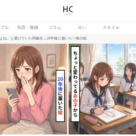
ップル
失恋・復縁
コラム
占い
スタイル
よね」と避けていた同級生→20年後に届いた一枚の絵
女
婚活