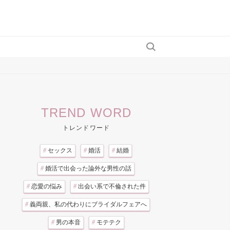
TREND WORD
トレンドワード
#
セックス
#
婚活
#
結婚
#
婚活で出会った論外な男性の話
#
恋愛の悩み
#
出会い系で不倫された件
#
義両親、私の代わりにブライダルフェアへ
#
男の本音
#
モテテク