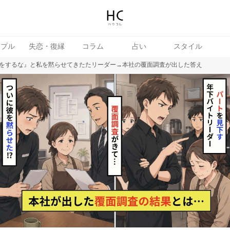
ップル
失恋・復縁
コラム
占い
スタイル
をするな』と私を黙らせてきたたリーダー→本社の覆面調査が出した答え
女
婚活