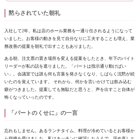
黙らされていた朝礼
入社して2年、私は店のホール業務を一通り任されるようになって
いました。お客様の動きを見て自分なりに工夫することも増え、業
務改善の提案を朝礼で出すこともありました。
ある朝、注文票の置き場所を変える提案をしたとき、年下のバイト
リーダーが私の話を遮りました。「パートは指示通り動けばい
い」。会議室では誰も何も言葉を発さなくなり、しばらく沈黙が続
いたのを覚えています。 それから、何かを言いかけては飲み込む
癖がつきました。提案しても無駄だと思うと、声を出すこと自体が
怖くなっていったのです。
「パートのくせに」の一言
忘れもしません。あるランチタイム、料理が冷めているとお客様か
ら指摘を受けました。私はキッチンに確認したうえで、温め直しと