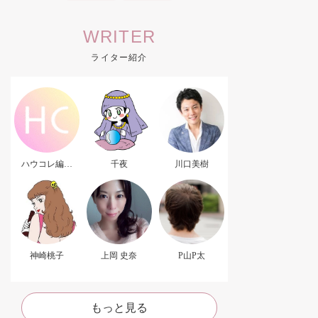
WRITER
ライター紹介
ハウコレ編集
千夜
川口美樹
部．
神崎桃子
上岡 史奈
P山P太
もっと見る