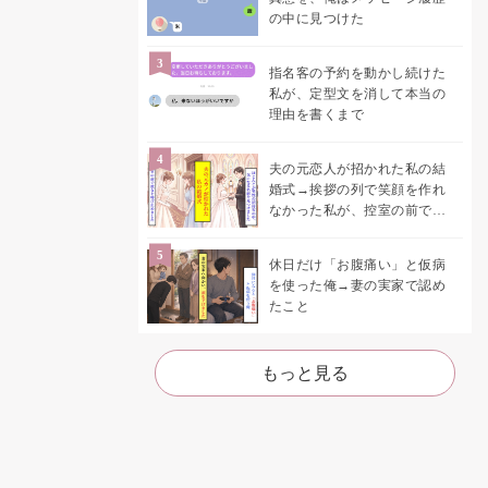
の中に見つけた
指名客の予約を動かし続けた
私が、定型文を消して本当の
理由を書くまで
夫の元恋人が招かれた私の結
婚式→挨拶の列で笑顔を作れ
なかった私が、控室の前で彼
女を呼び止めた理由
休日だけ「お腹痛い」と仮病
を使った俺→妻の実家で認め
たこと
もっと見る