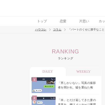
トップ
恋愛
片思い
カ
ハウコレ
コラム
『パートのくせに勝手なこと
検索
RANKING
トレンド ワード
ランキング
男の本音
男ウケ
NG行動
彼女
イイ
DAILY
WEEKLY
「男しかいない」写真の撮影
者を聞かれ、嘘を重ねた俺
「米」とだけ返してきた妻の
真意を、俺はメッセージ履歴