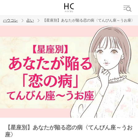
ハウコレ
占い
【星座別】あなたが陥る恋の病〈てんびん座～うお座〉
検索
トレンド ワード
【星座別】あなたが陥る恋の病〈てんびん座～うお
座〉