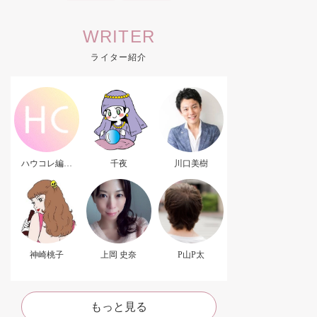
WRITER
ライター紹介
ハウコレ編集
千夜
川口美樹
部．
神崎桃子
上岡 史奈
P山P太
もっと見る