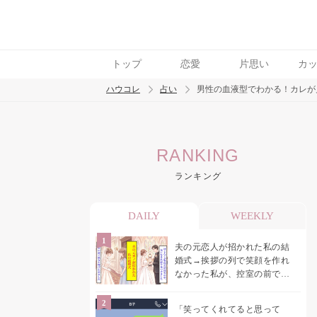
トップ
恋愛
片思い
カ
ハウコレ
占い
男性の血液型でわかる！カレが
検索
RANKING
トレンド ワード
ランキング
DAILY
WEEKLY
夫の元恋人が招かれた私の結
婚式→挨拶の列で笑顔を作れ
なかった私が、控室の前で彼
女を呼び止めた理由
「笑ってくれてると思って