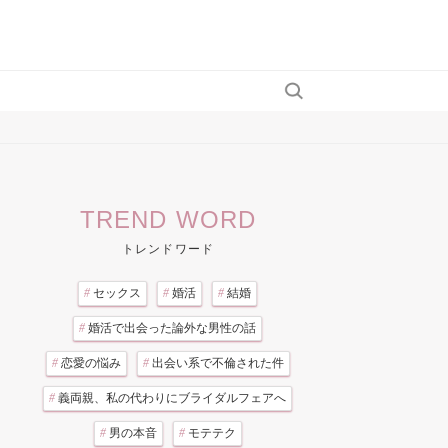
TREND WORD
トレンドワード
#
セックス
#
婚活
#
結婚
#
婚活で出会った論外な男性の話
#
恋愛の悩み
#
出会い系で不倫された件
#
義両親、私の代わりにブライダルフェアへ
#
男の本音
#
モテテク