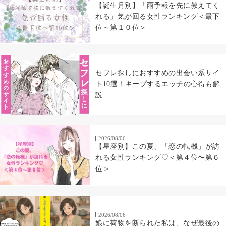
【誕生月別】「雨予報を先に教えてく
れる」気が回る女性ランキング＜最下
位～第１０位＞
セフレ探しにおすすめの出会い系サイ
ト10選！キープするエッチの心得も解
説
2026/08/06
【星座別】この夏、「恋の転機」が訪
れる女性ランキング♡＜第４位〜第６
位＞
2026/08/06
娘に荷物を断られた私は、なぜ最後の