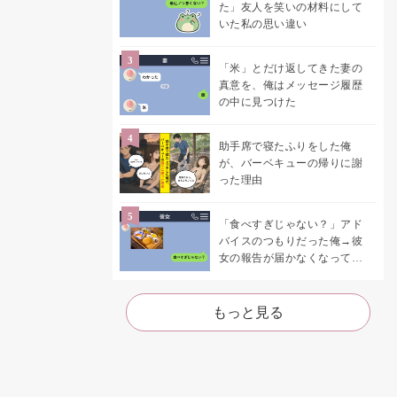
た」友人を笑いの材料にして
いた私の思い違い
「米」とだけ返してきた妻の
真意を、俺はメッセージ履歴
の中に見つけた
助手席で寝たふりをした俺
が、バーベキューの帰りに謝
った理由
「食べすぎじゃない？」アド
バイスのつもりだった俺→彼
女の報告が届かなくなって、
初めて自分の言葉を読み返し
た
もっと見る