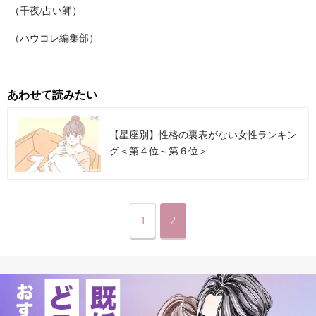
（千夜/占い師）
（ハウコレ編集部）
あわせて読みたい
【星座別】性格の裏表がない女性ランキン
グ＜第４位～第６位＞
1
2