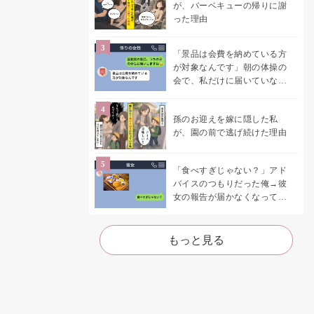
が、バーベキューの帰りに謝
った理由
「景品は会費を納めている方
が対象なんです」朝の体操の
会で、私だけに届いていなか
った案内
孫のお迎えを嫁に隠した私
が、園の前で逃げ続けた理由
「食べすぎじゃない？」アド
バイスのつもりだった俺→彼
女の報告が届かなくなって、
初めて自分の言葉を読み返し
た
もっと見る