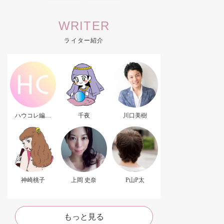
WRITER
ライター紹介
ハウコレ編集
千夜
川口美樹
部．
神崎桃子
上岡 史奈
P山P太
もっと見る