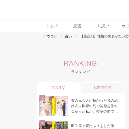
トップ
恋愛
片思い
カ
ハウコレ
占い
【星座別】性格の裏表がない女
検索
RANKING
トレンド ワード
ランキング
DAILY
WEEKLY
夫の元恋人が招かれた私の結
婚式→挨拶の列で笑顔を作れ
なかった私が、控室の前で彼
女を呼び止めた理由
助手席で寝たふりをした俺