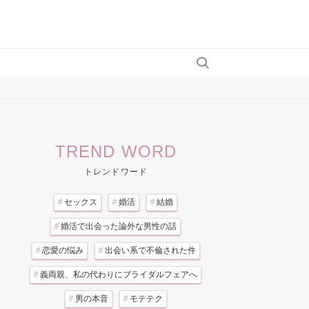
TREND WORD
トレンドワード
#
セックス
#
婚活
#
結婚
#
婚活で出会った論外な男性の話
#
恋愛の悩み
#
出会い系で不倫された件
#
義両親、私の代わりにブライダルフェアへ
#
男の本音
#
モテテク