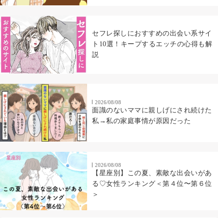
セフレ探しにおすすめの出会い系サイ
ト10選！キープするエッチの心得も解
説
2026/08/08
面識のないママに親しげにされ続けた
私→私の家庭事情が原因だった
2026/08/08
【星座別】この夏、素敵な出会いがあ
る♡女性ランキング＜第４位〜第６位
＞