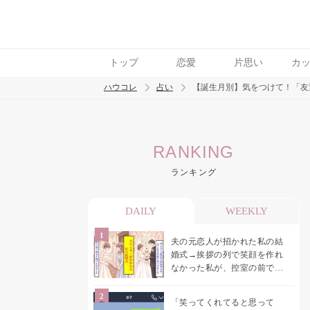
トップ
恋愛
片思い
カ
ハウコレ
占い
【誕生月別】気をつけて！「友
検索
RANKING
トレンド ワード
ランキング
DAILY
WEEKLY
夫の元恋人が招かれた私の結
婚式→挨拶の列で笑顔を作れ
なかった私が、控室の前で彼
女を呼び止めた理由
「笑ってくれてると思って