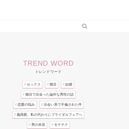
TREND WORD
トレンドワード
#
セックス
#
婚活
#
結婚
#
婚活で出会った論外な男性の話
#
恋愛の悩み
#
出会い系で不倫された件
#
義両親、私の代わりにブライダルフェアへ
#
男の本音
#
モテテク