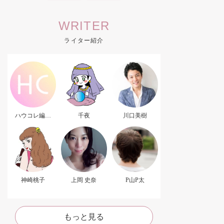
WRITER
ライター紹介
ハウコレ編集
千夜
川口美樹
部．
神崎桃子
上岡 史奈
P山P太
もっと見る