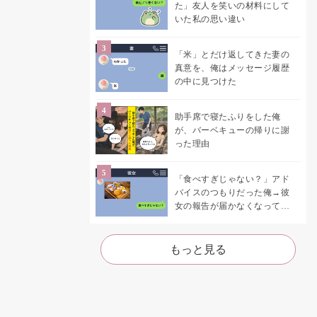
た」友人を笑いの材料にして
いた私の思い違い
「米」とだけ返してきた妻の
真意を、俺はメッセージ履歴
の中に見つけた
助手席で寝たふりをした俺
が、バーベキューの帰りに謝
った理由
「食べすぎじゃない？」アド
バイスのつもりだった俺→彼
女の報告が届かなくなって、
初めて自分の言葉を読み返し
た
もっと見る