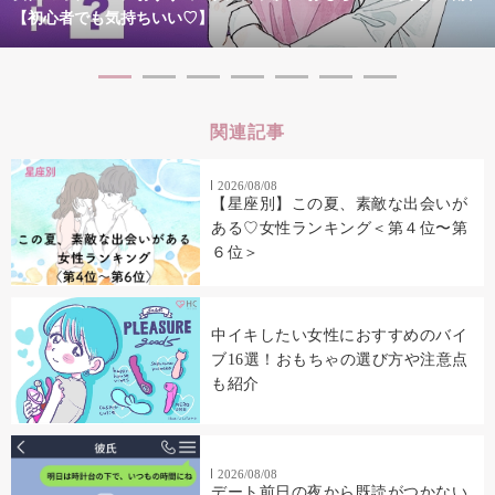
【初心者でも気持ちいい♡】
関連記事
2026/08/08
【星座別】この夏、素敵な出会いが
ある♡女性ランキング＜第４位〜第
６位＞
中イキしたい女性におすすめのバイ
ブ16選！おもちゃの選び方や注意点
も紹介
2026/08/08
デート前日の夜から既読がつかない