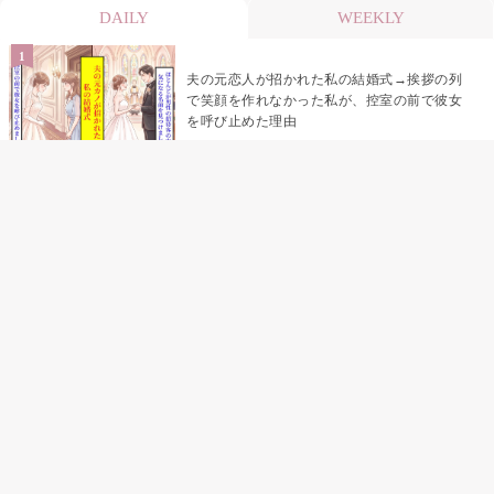
DAILY
WEEKLY
夫の元恋人が招かれた私の結婚式→挨拶の列
で笑顔を作れなかった私が、控室の前で彼女
を呼び止めた理由
助手席で寝たふりをした俺が、バーベキュー
の帰りに謝った理由
「景品は会費を納めている方が対象なんで
す」朝の体操の会で、私だけに届いていなか
った案内
孫のお迎えを嫁に隠した私が、園の前で逃げ
続けた理由