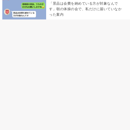
「景品は会費を納めている方が対象なんで
す」朝の体操の会で、私だけに届いていなか
った案内
デート前日の夜から既読がつかない彼氏→そ
の日私が決めたこと
デート前日の夜から既読をつけなかった俺→
待ち合わせ場所で待っていた事実とは
助手席で寝たふりをした俺が、バーベキュー
の帰りに謝った理由