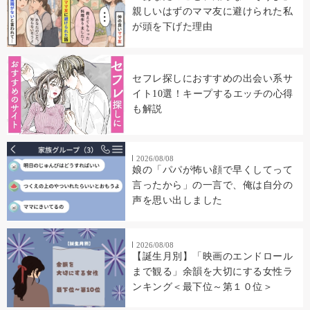
親しいはずのママ友に避けられた私
が頭を下げた理由
セフレ探しにおすすめの出会い系サ
イト10選！キープするエッチの心得
も解説
2026/08/08
娘の「パパが怖い顔で早くしてって
言ったから」の一言で、俺は自分の
声を思い出しました
2026/08/08
【誕生月別】「映画のエンドロール
まで観る」余韻を大切にする女性ラ
ンキング＜最下位～第１０位＞