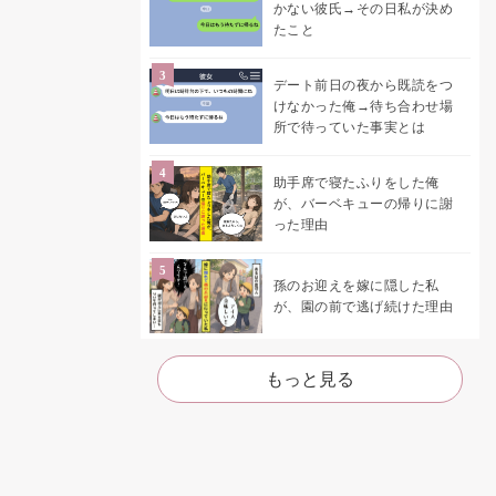
かない彼氏→その日私が決め
たこと
デート前日の夜から既読をつ
けなかった俺→待ち合わせ場
所で待っていた事実とは
助手席で寝たふりをした俺
が、バーベキューの帰りに謝
った理由
孫のお迎えを嫁に隠した私
が、園の前で逃げ続けた理由
もっと見る