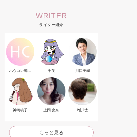
WRITER
ライター紹介
ハウコレ編集
千夜
川口美樹
部．
神崎桃子
上岡 史奈
P山P太
もっと見る