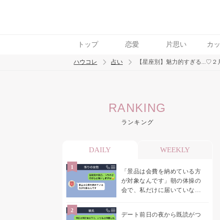
トップ
恋愛
片思い
カ
ハウコレ
占い
【星座別】魅力的すぎる...♡
検索
RANKING
トレンド ワード
ランキング
DAILY
WEEKLY
「景品は会費を納めている方
が対象なんです」朝の体操の
会で、私だけに届いていなか
った案内
デート前日の夜から既読がつ