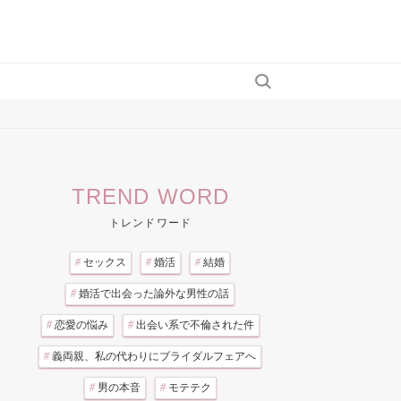
TREND WORD
トレンドワード
#
セックス
#
婚活
#
結婚
#
婚活で出会った論外な男性の話
#
恋愛の悩み
#
出会い系で不倫された件
#
義両親、私の代わりにブライダルフェアへ
#
男の本音
#
モテテク