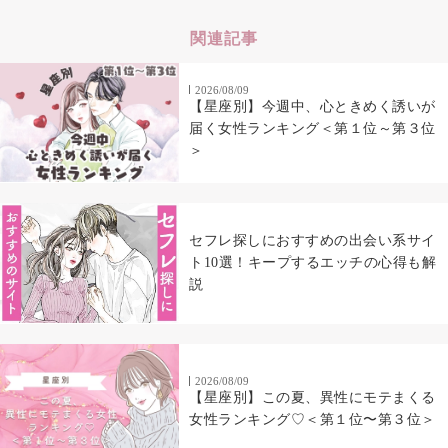
関連記事
2026/08/09
【星座別】今週中、心ときめく誘いが
届く女性ランキング＜第１位～第３位
＞
セフレ探しにおすすめの出会い系サイ
ト10選！キープするエッチの心得も解
説
2026/08/09
【星座別】この夏、異性にモテまくる
女性ランキング♡＜第１位〜第３位＞