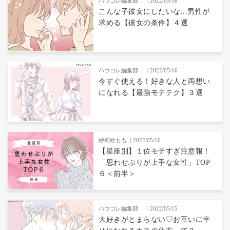
ハウコレ編集部．
2022/05/16
こんな子彼女にしたいな...男性が
求める【彼女の条件】４選
ハウコレ編集部．
2022/05/16
今すぐ使える！好きな人と両想い
になれる【最強モテテク】３選
紗莉紗もも
2022/05/16
【星座別】１位モテすぎ注意報！
「思わせぶりが上手な女性」TOP
６＜前半＞
ハウコレ編集部．
2022/05/15
大好きがとまらない♡お互いに幸