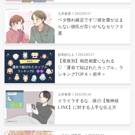
土井春香
2022/05/17
ベタ惚れ確定です♡彼女愛が止ま
らない彼氏が言いがちなセリフ３
選
紗莉紗もも
2022/05/17
【星座別】相思相愛になれる
♡「運命で結ばれたカップル」ラ
ンキングTOP６＜前半＞
土井春香
2022/05/16
イライラするな...彼の【無神経
LINE】に対する上手な伝え方