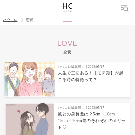
ハウコレ
恋愛
検索
LOVE
トレンド ワード
恋愛
恋愛
ハウコレ編集部．
2022/05/17
人生で三回ある！【モテ期】が起
こる時の特徴って？
ハウコレ編集部．
2022/05/17
彼との身長差は？5cm・10cm・
15cm・20cm差のそれぞれのメリッ
ト♡