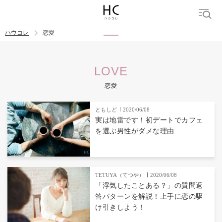
ハウコレ
恋愛
検索
LOVE
トレンド ワード
恋愛
恋愛
ともしど
2020/06/08
実は地雷です！初デートでカフェ
を選ぶ男性がダメな理由
TETUYA（てつや）
2020/06/08
「浮気したことある？」の質問返
答パターンを解説！上手に恋の駆
け引きしよう！