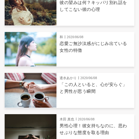
彼の望みは何？キッパリ別れ話を
してこない彼の心理
和
2020/06/08
恋愛ご無沙汰感がにじみ出ている
女性の特徴
遣水あかり
2020/06/08
「この人といると、心が安らぐ」
と男性が思う瞬間
木田 真也
2020/06/08
男性心理！彼女持ちなのに、思わ
せぶりな態度を取る理由