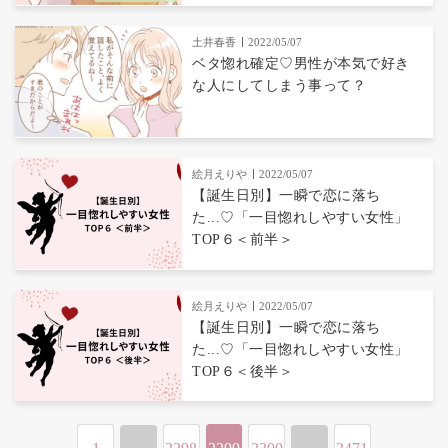
土井春香
2022/05/07
ベタ惚れ確定♡男性が本気で好き
な人にしてしまう事って？
絵月えりや
2022/05/07
【誕生日別】一瞬で恋に落ち
た...♡「一目惚れしやすい女性」
TOP６＜前半＞
絵月えりや
2022/05/07
【誕生日別】一瞬で恋に落ち
た...♡「一目惚れしやすい女性」
TOP６＜後半＞