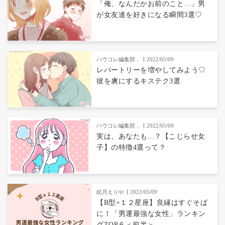
「俺、なんだかお前のこと...」男
が女友達を好きになる瞬間3選♡
ハウコレ編集部．
2022/05/09
レパートリーを増やしてみよう♡
彼を虜にするキステク3選
ハウコレ編集部．
2022/05/09
実は、あなたも...？【こじらせ女
子】の特徴4選って？
絵月えりや
2022/05/09
【B型×１２星座】良縁はすぐそば
に！「男運最強な女性」ランキン
グTOP６＜前半＞