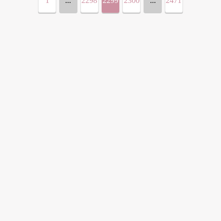
1
...
2298
2299
2300
...
2471