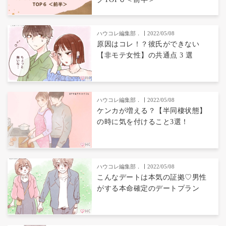
ハウコレ編集部．
2022/05/08
原因はコレ！？彼氏ができない
【非モテ女性】の共通点 3 選
ハウコレ編集部．
2022/05/08
ケンカが増える？【半同棲状態】
の時に気を付けること3選！
ハウコレ編集部．
2022/05/08
こんなデートは本気の証拠♡男性
がする本命確定のデートプラン