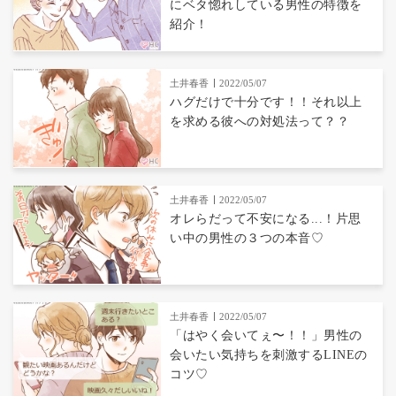
にベタ惚れしている男性の特徴を
紹介！
土井春香
2022/05/07
ハグだけで十分です！！それ以上
を求める彼への対処法って？？
土井春香
2022/05/07
オレらだって不安になる...！片思
い中の男性の３つの本音♡
土井春香
2022/05/07
「はやく会いてぇ〜！！」男性の
会いたい気持ちを刺激するLINEの
コツ♡