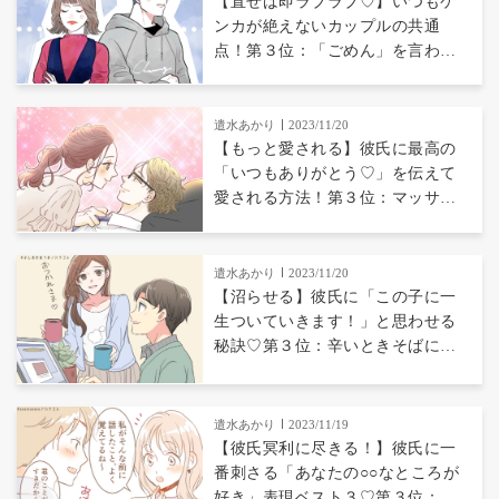
【直せば即ラブラブ♡】いつもケ
ンカが絶えないカップルの共通
点！第３位：「ごめん」を言わな
い、第２位：口調が強すぎる、第
１位は...？
遣水あかり
2023/11/20
【もっと愛される】彼氏に最高の
「いつもありがとう♡」を伝えて
愛される方法！第３位：マッサー
ジ、第２位：お手紙、第１位
は...？
遣水あかり
2023/11/20
【沼らせる】彼氏に「この子に一
生ついていきます！」と思わせる
秘訣♡第３位：辛いときそばにい
る、第２位：仕事を全力で応援、
第１位は...？
遣水あかり
2023/11/19
【彼氏冥利に尽きる！】彼氏に一
番刺さる「あなたの○○なところが
好き」表現ベスト３♡第３位：私