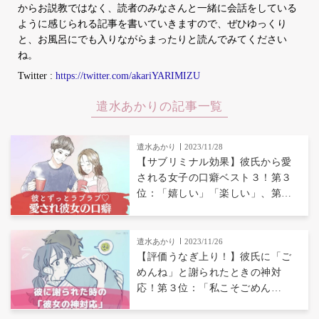
からお説教ではなく、読者のみなさんと一緒に会話をしている
ように感じられる記事を書いていきますので、ぜひゆっくり
と、お風呂にでも入りながらまったりと読んでみてください
ね。
Twitter :
https://twitter.com/akariYARIMIZU
遣水あかりの記事一覧
遣水あかり
2023/11/28
【サブリミナル効果】彼氏から愛
される女子の口癖ベスト３！第３
位：「嬉しい」「楽しい」、第２
位：「かっこいい」、第１位
は...？
遣水あかり
2023/11/26
【評価うなぎ上り！】彼氏に「ご
めんね」と謝られたときの神対
応！第３位：「私こそごめん
ね」、第２位：「おいしいもの食