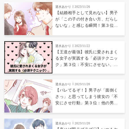
べよ」、第１位は…？
遣水あかり
2023/11/26
【結婚相手として見れない】男子
が「この子の付き合い方、だらし
ないな」と感じる瞬間！第３位：
泥酔＆朝帰り、第２位：すぐに
「距離置きたい」とか言う、第１
位は...？
遣水あかり
2023/11/22
【王道が最強】彼氏に愛されまく
る女子が実践する「必須テクニッ
ク」第３位：不安にさせない、第
２位：褒めまくる、第１位は…？
遣水あかり
2023/11/20
【バレてるぞ！】男子が「面倒く
さっ」と思ってしまう彼女の「不
安にさせ行動」第３位：他の男子
と仲良いアピ、第２位：元カレの
話題、第１位は...？
遣水あかり
2023/11/20