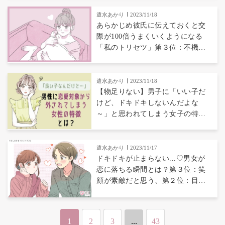
第２位：他の女子と話した直後、
第１位は...？
遣水あかり
2023/11/18
あらかじめ彼氏に伝えておくと交
際が100倍うまくいくようになる
「私のトリセツ」第３位：不機嫌
なタイミング＆対処法、第２位：
必ず事前報告してほしいこと、第
１位は...？
遣水あかり
2023/11/18
【物足りない】男子に「いい子だ
けど、ドキドキしないんだよな
～」と思われてしまう女子の特徴
トップ３！第３位：真面目過ぎ
る、第２位：気を使い過ぎ、第１
位は...？
遣水あかり
2023/11/17
ドキドキが止まらない...♡男女が
恋に落ちる瞬間とは？第３位：笑
顔が素敵だと思う、第２位：目が
合うとドキドキする、第１位
は…？
1
2
3
...
43