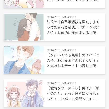
だけに優しいところ、第２位：不
安にさせないところ、第１位
は...？
遣水あかり
2023/11/18
彼氏の【自己承認欲を満たしまく
って愛される秘訣】ベスト３♡第
３位：具体的に褒めまくる、第２
位：「幸せ」と言いまくる、第１
位は...？
遣水あかり
2023/11/18
【かわいくても無理】男子に「こ
の子、わがまますぎじゃない？」
と思われるデート中の言動！第３
位：自分の話ばっかり、第２位：
せっかく選んだお店をディスる、
第１位は...？
遣水あかり
2023/11/18
【愛情をブースト♡】男子が「彼
女のこと、もっと好きになっちゃ
った！」と感じる瞬間ベスト３！
第３位：素を見せてくれた瞬間、