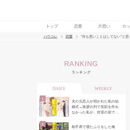
トップ
恋愛
片思い
カ
ハウコレ
恋愛
“何も悪いことはしてない”と
検索
RANKING
トレンド ワード
ランキング
恋愛
DAILY
WEEKLY
夫の元恋人が招かれた私の結
婚式→挨拶の列で笑顔を作れ
なかった私が、控室の前で彼
女を呼び止めた理由
助手席で寝たふりをした俺