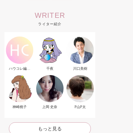
WRITER
ライター紹介
ハウコレ編集
千夜
川口美樹
部．
神崎桃子
上岡 史奈
P山P太
もっと見る