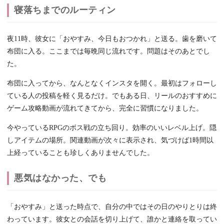
寝落ちまでのルーティン
夜11時、彼女に「おやすみ、今日もおつかれ」と送る。歯を磨いて
布団に入る。ここまでは毎晩同じ流れです。問題はそのあとでし
た。
布団に入ってから、なんとなくインスタを開く。最初はフォローし
ている人の投稿を軽く見るだけ。でもある日、リールのおすすめに
ゲーム攻略動画が流れてきてから、完全に習慣になりました。
今やっているRPGのボス戦の立ち回り。効率のいいレベル上げ。隠
しアイテムの場所。関連動画が次々に表示され、気づけば1時間以
上経っていることも珍しくありませんでした。
悪気はなかった、でも
「おやすみ」と送った時点で、自分の中ではその日のやりとりは終
わっています。彼女との会話を切り上げて、誰かと連絡を取ってい