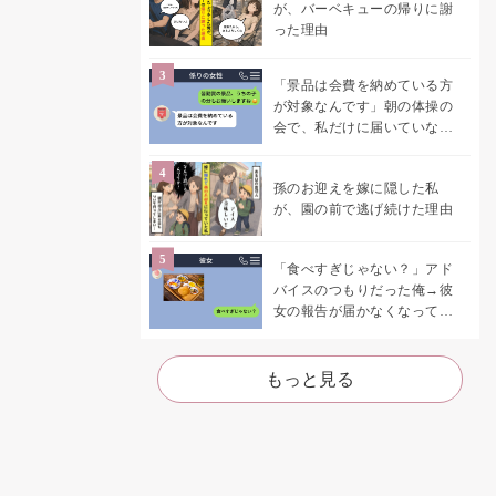
が、バーベキューの帰りに謝
った理由
「景品は会費を納めている方
が対象なんです」朝の体操の
会で、私だけに届いていなか
った案内
孫のお迎えを嫁に隠した私
が、園の前で逃げ続けた理由
「食べすぎじゃない？」アド
バイスのつもりだった俺→彼
女の報告が届かなくなって、
初めて自分の言葉を読み返し
た
もっと見る