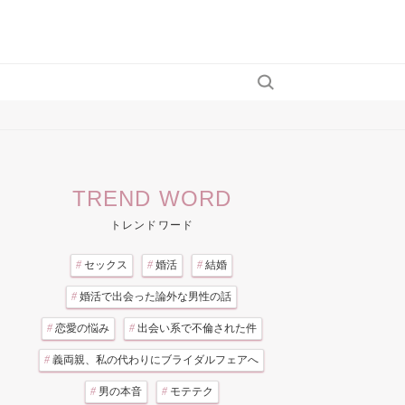
TREND WORD
トレンドワード
#
セックス
#
婚活
#
結婚
#
婚活で出会った論外な男性の話
#
恋愛の悩み
#
出会い系で不倫された件
#
義両親、私の代わりにブライダルフェアへ
#
男の本音
#
モテテク