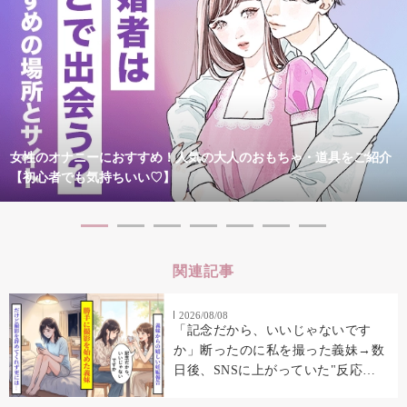
女性のオナニーにおすすめ！人気の大人のおもちゃ・道具をご紹介
【初心者でも気持ちいい♡】
関連記事
2026/08/08
「記念だから、いいじゃないです
か」断ったのに私を撮った義妹→数
日後、SNSに上がっていた"反応
集"に私の顔があった