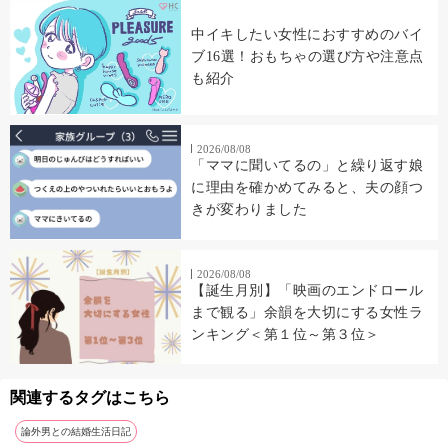
中イキしたい女性におすすめのバイ
ブ16選！おもちゃの選び方や注意点
も紹介
2026/08/08
「ママに聞いてるの」と繰り返す娘
に理由を確かめてみると、夫の顔つ
きが変わりました
2026/08/08
【誕生月別】「映画のエンドロール
まで観る」余韻を大切にする女性ラ
ンキング＜第１位～第３位＞
関連するタグはこちら
論外男との結婚生活日記