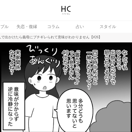
ップル
失恋・復縁
コラム
占い
スタイル
人で出かけたら義母にブチギレられて意味がわかりません【#26】