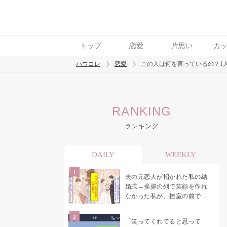
トップ
恋愛
片思い
カ
ハウコレ
恋愛
この人は何を言っているの？1
検索
RANKING
トレンド ワード
ランキング
恋愛
DAILY
WEEKLY
夫の元恋人が招かれた私の結
婚式→挨拶の列で笑顔を作れ
なかった私が、控室の前で彼
女を呼び止めた理由
「笑ってくれてると思って