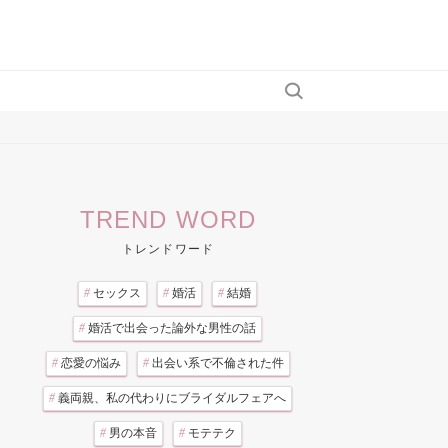
TREND WORD
トレンドワード
#
セックス
#
婚活
#
結婚
#
婚活で出会った論外な男性の話
#
恋愛の悩み
#
出会い系で不倫された件
#
義両親、私の代わりにブライダルフェアへ
#
男の本音
#
モテテク