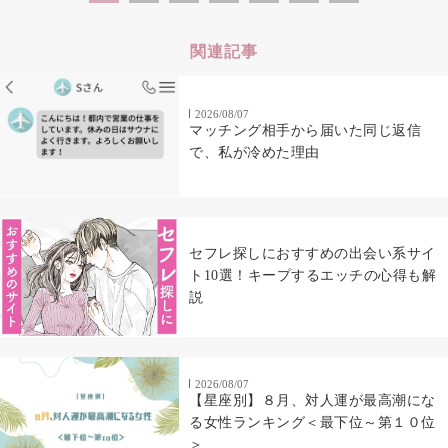
関連記事
2026/08/07
マッチング相手から届いた同じ返信
で、私が冷めた理由
セフレ探しにおすすめの出会い系サイ
ト10選！キープするエッチの心得も解
説
2026/08/07
【星座別】８月、対人運が最高潮にな
る女性ランキング＜最下位～第１０位
＞