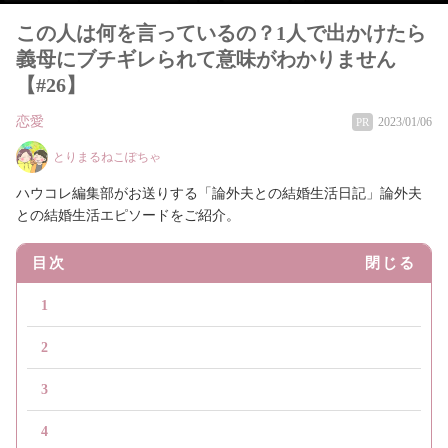
この人は何を言っているの？1人で出かけたら
義母にブチギレられて意味がわかりません
【#26】
恋愛
2023/01/06
PR
とりまるねこぽちゃ
ハウコレ編集部がお送りする「論外夫との結婚生活日記」論外夫
との結婚生活エピソードをご紹介。
目次
閉じる
1
2
3
4