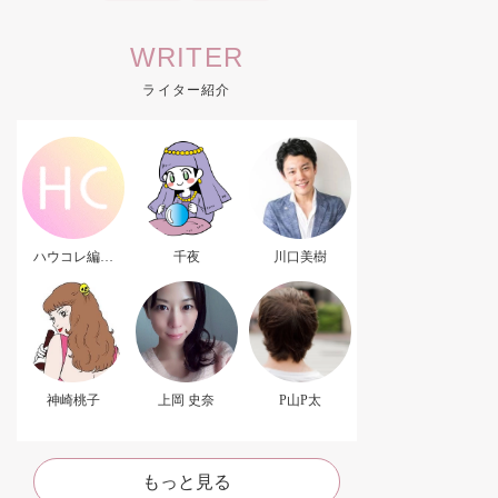
WRITER
ライター紹介
ハウコレ編集
千夜
川口美樹
部．
神崎桃子
上岡 史奈
P山P太
もっと見る