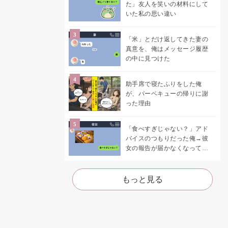
た」友人を笑いの材料にして
いた私の思い違い
「米」とだけ返してきた妻の
真意を、俺はメッセージ履歴
の中に見つけた
助手席で寝たふりをした俺
が、バーベキューの帰りに謝
った理由
「食べすぎじゃない？」アド
バイスのつもりだった俺→彼
女の報告が届かなくなって、
初めて自分の言葉を読み返し
た
もっと見る