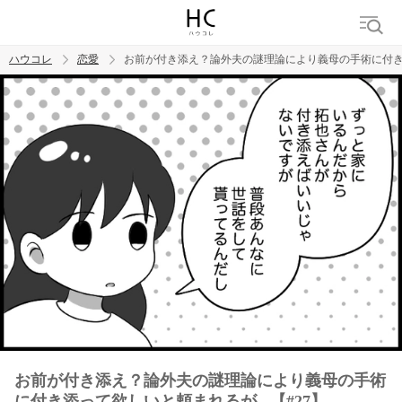
ハウコレ
恋愛
お前が付き添え？論外夫の謎理論により義母の手術に付き添っ
検索
トレンド ワード
恋愛
お前が付き添え？論外夫の謎理論により義母の手術
に付き添って欲しいと頼まれるが...【#27】