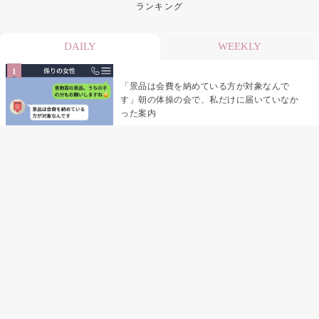
ランキング
DAILY
WEEKLY
「景品は会費を納めている方が対象なんで
す」朝の体操の会で、私だけに届いていなか
った案内
デート前日の夜から既読がつかない彼氏→そ
の日私が決めたこと
デート前日の夜から既読をつけなかった俺→
待ち合わせ場所で待っていた事実とは