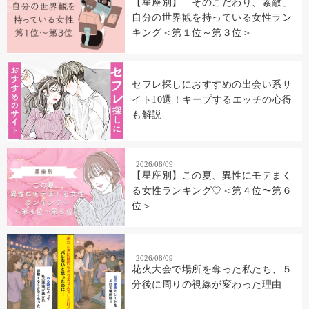
【星座別】「そのこだわり、素敵」
自分の世界観を持っている女性ラン
キング＜第１位～第３位＞
セフレ探しにおすすめの出会い系サ
イト10選！キープするエッチの心得
も解説
2026/08/09
【星座別】この夏、異性にモテまく
る女性ランキング♡＜第４位〜第６
位＞
2026/08/09
花火大会で場所を奪った私たち、５
分後に周りの視線が変わった理由