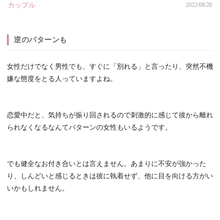
カップル
2022/08/20
逆のパターンも
女性だけでなく男性でも、すぐに「別れる」と言ったり、突然不機
嫌な態度をとる人っていますよね。
恋愛中だと、気持ちが振り回されるので刺激的に感じて彼から離れ
られなくなるなんてパターンの女性もいるようです。
でも健全なお付き合いとは言えません。あまりに不安が強かった
り、しんどいと感じるときは彼に執着せず、他に目を向ける方がい
いかもしれません。