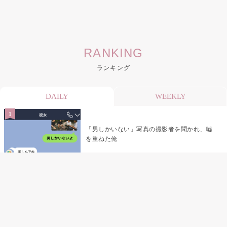
RANKING
ランキング
DAILY
WEEKLY
「男しかいない」写真の撮影者を聞かれ、嘘
を重ねた俺
「米」とだけ返してきた妻の真意を、俺はメ
ッセージ履歴の中に見つけた