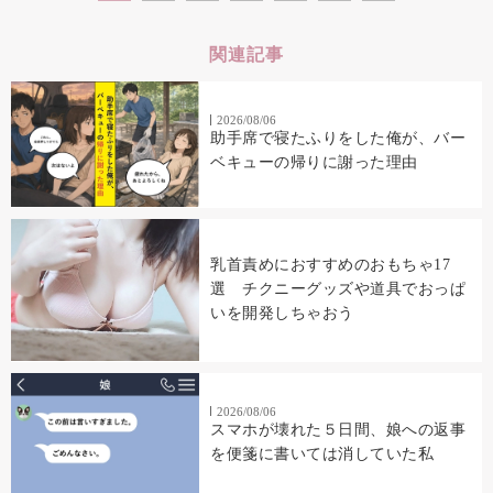
関連記事
2026/08/06
助手席で寝たふりをした俺が、バー
ベキューの帰りに謝った理由
乳首責めにおすすめのおもちゃ17
選 チクニーグッズや道具でおっぱ
いを開発しちゃおう
2026/08/06
スマホが壊れた５日間、娘への返事
を便箋に書いては消していた私