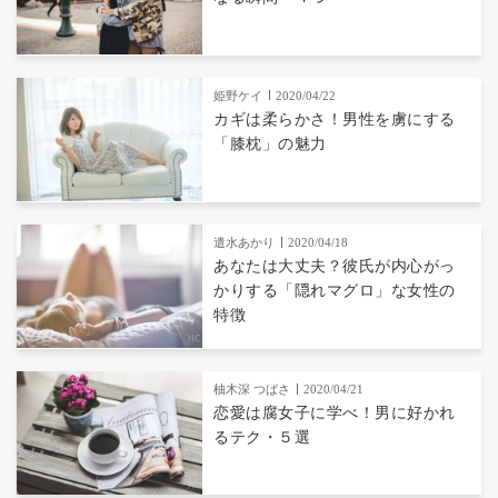
姫野ケイ
2020/04/22
カギは柔らかさ！男性を虜にする
「膝枕」の魅力
遣水あかり
2020/04/18
あなたは大丈夫？彼氏が内心がっ
かりする「隠れマグロ」な女性の
特徴
柚木深 つばさ
2020/04/21
恋愛は腐女子に学べ！男に好かれ
るテク・５選