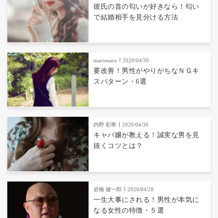
彼氏の首の匂いが好きなら！匂い
で結婚相手を見分ける方法
maromaro
2020/04/30
要改善！男性がやりがちなＮＧキ
スパターン・6選
内野 彩華
2020/04/30
キャバ嬢が教える！誠実な男を見
抜くコツとは？
岩橋 健一郎
2020/04/28
一生大事にされる！男性が本気に
なる女性の特徴・５選