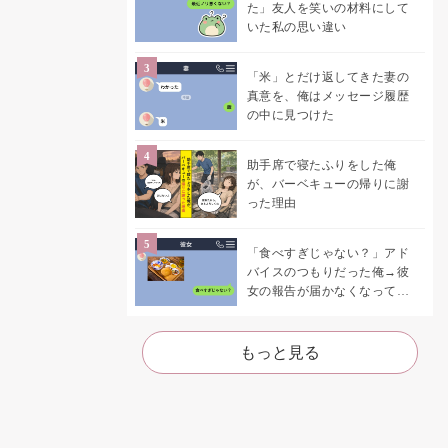
た」友人を笑いの材料にして
いた私の思い違い
「米」とだけ返してきた妻の
真意を、俺はメッセージ履歴
の中に見つけた
助手席で寝たふりをした俺
が、バーベキューの帰りに謝
った理由
「食べすぎじゃない？」アド
バイスのつもりだった俺→彼
女の報告が届かなくなって、
初めて自分の言葉を読み返し
た
もっと見る