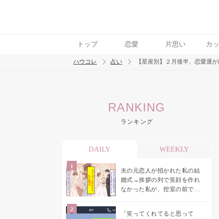
トップ
恋愛
片思い
カ
ハウコレ
占い
【星座別】２月後半、恋愛運が
検索
RANKING
トレンド ワード
ランキング
DAILY
WEEKLY
夫の元恋人が招かれた私の結
婚式→挨拶の列で笑顔を作れ
なかった私が、控室の前で彼
女を呼び止めた理由
「笑ってくれてると思って