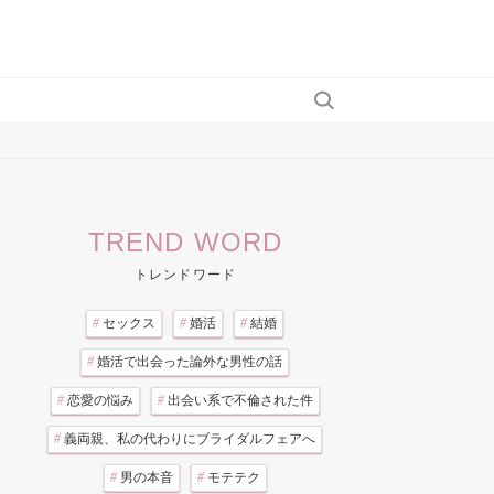
TREND WORD
トレンドワード
#
セックス
#
婚活
#
結婚
#
婚活で出会った論外な男性の話
#
恋愛の悩み
#
出会い系で不倫された件
#
義両親、私の代わりにブライダルフェアへ
#
男の本音
#
モテテク