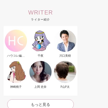
WRITER
ライター紹介
ハウコレ編集
千夜
川口美樹
部．
神崎桃子
上岡 史奈
P山P太
もっと見る