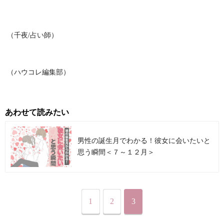
（千夜/占い師）
（ハウコレ編集部）
あわせて読みたい
男性の誕生月でわかる！彼女に会いたいと
思う瞬間＜７～１２月＞
1
2
3