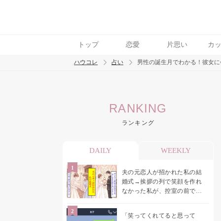
トップ
恋愛
片思い
カ
ハウコレ
占い
男性の誕生月でわかる！彼女に
検索
RANKING
トレンド ワード
ランキング
DAILY
WEEKLY
夫の元恋人が招かれた私の結
婚式→挨拶の列で笑顔を作れ
なかった私が、控室の前で彼
女を呼び止めた理由
「笑ってくれてると思って