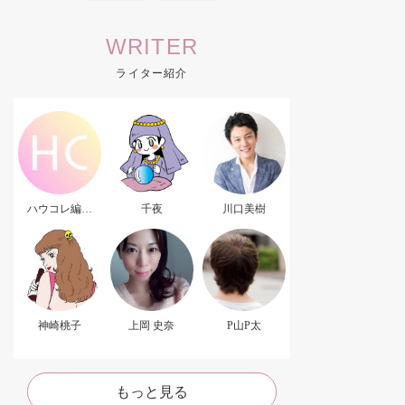
WRITER
ライター紹介
ハウコレ編集
千夜
川口美樹
部．
神崎桃子
上岡 史奈
P山P太
もっと見る