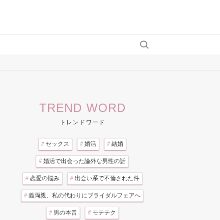
TREND WORD
トレンドワード
#
セックス
#
婚活
#
結婚
#
婚活で出会った論外な男性の話
#
恋愛の悩み
#
出会い系で不倫された件
#
義両親、私の代わりにブライダルフェアへ
#
男の本音
#
モテテク