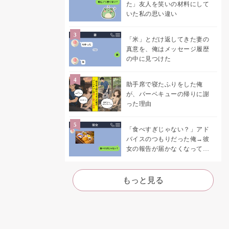
た」友人を笑いの材料にして
いた私の思い違い
「米」とだけ返してきた妻の
真意を、俺はメッセージ履歴
の中に見つけた
助手席で寝たふりをした俺
が、バーベキューの帰りに謝
った理由
「食べすぎじゃない？」アド
バイスのつもりだった俺→彼
女の報告が届かなくなって、
初めて自分の言葉を読み返し
た
もっと見る