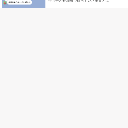
待ち合わせ場所で待っていた事実とは
デート前日の夜から既読がつかない彼氏→そ
の日私が決めたこと
娘の「パパが怖い顔で早くしてって言ったか
ら」の一言で、俺は自分の声を思い出しまし
た
「あの子たち、あなたのグッズ見て、ずるい
って言ってた」黙っていた私が、個人チャッ
トを開いた
祖母の誕生日を理由に低評価を持ち出した私