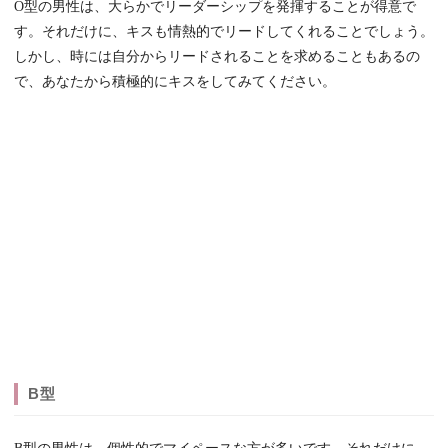
O型の男性は、大らかでリーダーシップを発揮することが得意で
す。それだけに、キスも情熱的でリードしてくれることでしょう。
しかし、時には自分からリードされることを求めることもあるの
で、あなたから積極的にキスをしてみてください。
B型