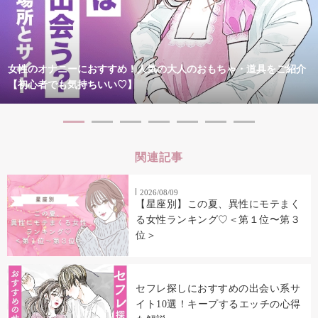
女性のオナニーにおすすめ！人気の大人のおもちゃ・道具をご紹介
【初心者でも気持ちいい♡】
関連記事
2026/08/09
【星座別】この夏、異性にモテまく
る女性ランキング♡＜第１位〜第３
位＞
セフレ探しにおすすめの出会い系サ
イト10選！キープするエッチの心得