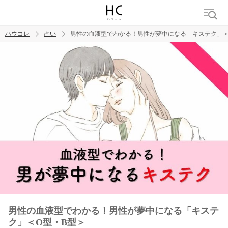
ハウコレ
占い
男性の血液型でわかる！男性が夢中になる「キステク」＜
検索
トレンド ワード
男性の血液型でわかる！男性が夢中になる「キステ
ク」＜O型・B型＞