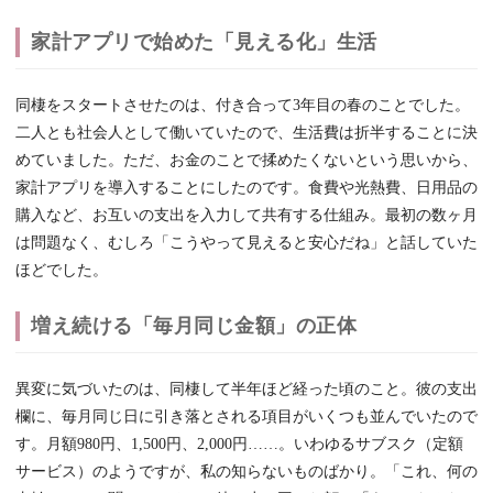
家計アプリで始めた「見える化」生活
同棲をスタートさせたのは、付き合って3年目の春のことでした。
二人とも社会人として働いていたので、生活費は折半することに決
めていました。ただ、お金のことで揉めたくないという思いから、
家計アプリを導入することにしたのです。食費や光熱費、日用品の
購入など、お互いの支出を入力して共有する仕組み。最初の数ヶ月
は問題なく、むしろ「こうやって見えると安心だね」と話していた
ほどでした。
増え続ける「毎月同じ金額」の正体
異変に気づいたのは、同棲して半年ほど経った頃のこと。彼の支出
欄に、毎月同じ日に引き落とされる項目がいくつも並んでいたので
す。月額980円、1,500円、2,000円……。いわゆるサブスク（定額
サービス）のようですが、私の知らないものばかり。「これ、何の