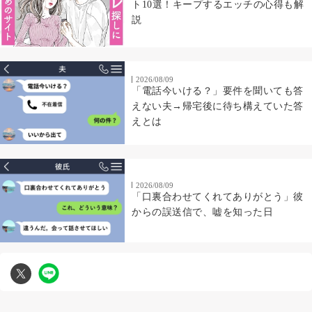
ト10選！キープするエッチの心得も解
説
2026/08/09
「電話今いける？」要件を聞いても答
えない夫→帰宅後に待ち構えていた答
えとは
2026/08/09
「口裏合わせてくれてありがとう」彼
からの誤送信で、嘘を知った日