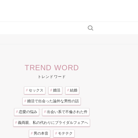
TREND WORD
トレンドワード
#
セックス
#
婚活
#
結婚
#
婚活で出会った論外な男性の話
#
恋愛の悩み
#
出会い系で不倫された件
#
義両親、私の代わりにブライダルフェアへ
#
男の本音
#
モテテク