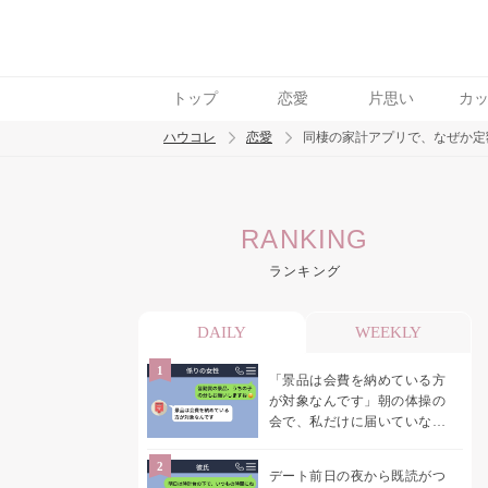
トップ
恋愛
片思い
カ
ハウコレ
恋愛
同棲の家計アプリで、なぜか定
検索
RANKING
トレンド ワード
ランキング
恋愛
DAILY
WEEKLY
「景品は会費を納めている方
が対象なんです」朝の体操の
会で、私だけに届いていなか
った案内
デート前日の夜から既読がつ