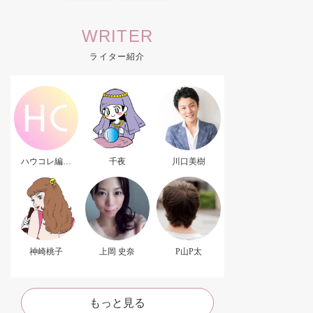
WRITER
ライター紹介
ハウコレ編集
千夜
川口美樹
部．
神崎桃子
上岡 史奈
P山P太
もっと見る