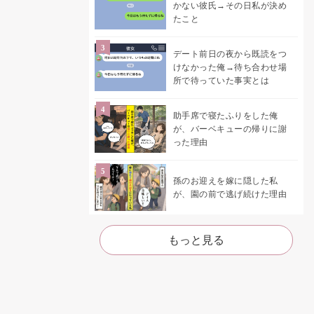
かない彼氏→その日私が決め
たこと
デート前日の夜から既読をつ
けなかった俺→待ち合わせ場
所で待っていた事実とは
助手席で寝たふりをした俺
が、バーベキューの帰りに謝
った理由
孫のお迎えを嫁に隠した私
が、園の前で逃げ続けた理由
もっと見る