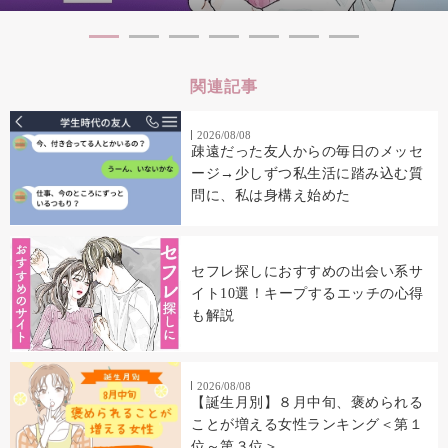
関連記事
2026/08/08
疎遠だった友人からの毎日のメッセ
ージ→少しずつ私生活に踏み込む質
問に、私は身構え始めた
セフレ探しにおすすめの出会い系サ
イト10選！キープするエッチの心得
も解説
2026/08/08
【誕生月別】８月中旬、褒められる
ことが増える女性ランキング＜第１
位～第３位＞