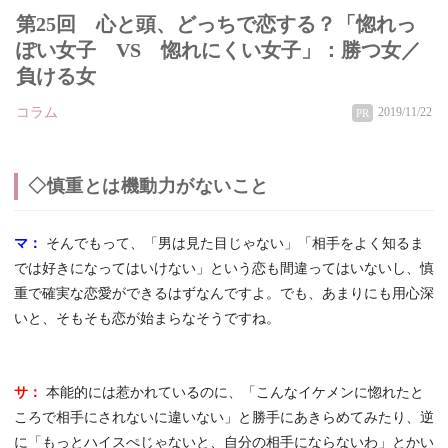
第25回 心と頭、どっちで恋する？「惚れっ
ぽい女子 VS 惚れにくい女子」：勝つ女／
負ける女
コラム
2019/11/22
PR
◇慎重とは機動力がないこと
マ：
そんでもって、「男は見た目じゃない」「相手をよく知るま
では好きになってはいけない」という恋も間違ってはいないし、慎
重で確実な恋愛ができるはずなんですよ。でも、あまりにも用心深
いと、そもそも恋が始まらなそうですね。
サ：
本能的には惹かれているのに、「こんなイケメンに惚れたと
ころで相手にされないに違いない」と勝手にあきらめてみたり、逆
に「もっとハイスぺじゃないと、自分の相手にならないわ」とかい