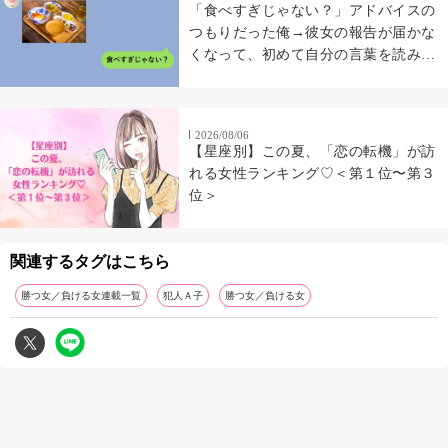
「食べすぎじゃない？」アドバイスの
つもりだった俺→彼女の報告が届かな
くなって、初めて自分の言葉を読み返
した
2026/08/06
【星座別】この夏、「恋の転機」が訪
れる女性ランキング♡＜第１位〜第３
位＞
関連するタグはこちら
勝つ女／負ける女連載一覧
犯人Ａ子
勝つ女／負ける女