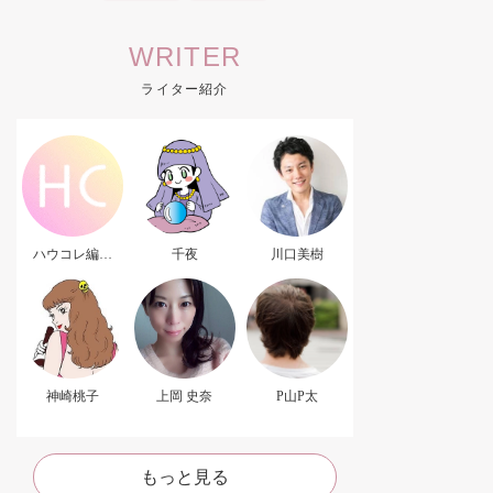
WRITER
ライター紹介
ハウコレ編集
千夜
川口美樹
部．
神崎桃子
上岡 史奈
P山P太
もっと見る