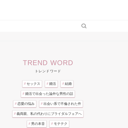
TREND WORD
トレンドワード
#
セックス
#
婚活
#
結婚
#
婚活で出会った論外な男性の話
#
恋愛の悩み
#
出会い系で不倫された件
#
義両親、私の代わりにブライダルフェアへ
#
男の本音
#
モテテク