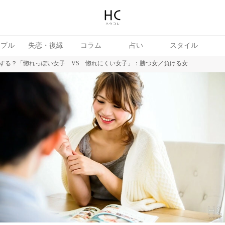
ップル
失恋・復縁
コラム
占い
スタイル
恋する？「惚れっぽい女子 VS 惚れにくい女子」：勝つ女／負ける女
女
婚活