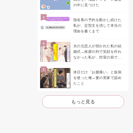
の中に見つけた
指名客の予約を動かし続けた
私が、定型文を消して本当の
理由を書くまで
夫の元恋人が招かれた私の結
婚式→挨拶の列で笑顔を作れ
なかった私が、控室の前で彼
女を呼び止めた理由
休日だけ「お腹痛い」と仮病
を使った俺→妻の実家で認め
たこと
もっと見る