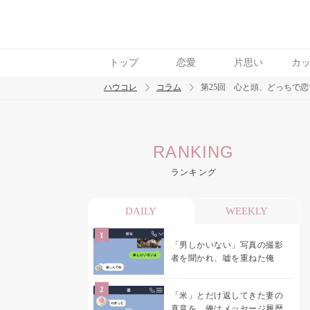
トップ
恋愛
片思い
カ
ハウコレ
コラム
第25回 心と頭、どっちで
検索
RANKING
トレンド ワード
ランキング
男の本音
男ウケ
NG行動
彼女
イイ
DAILY
WEEKLY
「男しかいない」写真の撮影
者を聞かれ、嘘を重ねた俺
「米」とだけ返してきた妻の
真意を、俺はメッセージ履歴