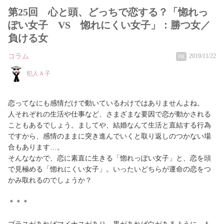
第25回 心と頭、どっちで恋する？「惚れっ
ぽい女子 VS 惚れにくい女子」：勝つ女／
負ける女
コラム
2019/11/22
PR
犯人Ａ子
恋ってなにも感情だけで動いているわけではありませんよね。
人それぞれの生活や仕事など、さまざまな要因で恋が動かされる
こともあるでしょう。ましてや、結婚なんて生活と直結する行為
ですから、感情のままに突き進んでいくと取り返しのつかない場
合もあります…。
そんななかで、恋に素直に生きる「惚れっぽい女子」と、恋を頭
で見極める「惚れにくい女子」。いったいどちらが運命の恋をつ
かみ取れるのでしょうか？
＊＊＊