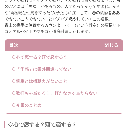
プラスがあればマイナスがあり、黒があれば白があるように、も
のごとには「両端」があるもの。人間だってそうですよね。そん
な“両極端な性質を持った”女子たちに注目して、恋の議論をああ
でもないこうでもない…とバチバチ燃やしていくこの連載。
青山の裏手に位置するカウンターバー（という設定）の店長サト
コとアルバイトのマチコが徹底討論いたします。
目次
閉じる
◇心で恋する？頭で恋する？
◇「予感」は案外間違ってない
◇慎重とは機動力がないこと
◇数打ちゃ当たるし、打たなきゃ当たらない
◇今回のまとめ
◇心で恋する？頭で恋する？