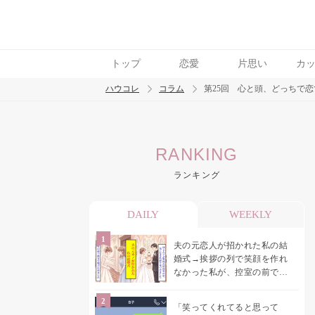
トップ
恋愛
片思い
カ
ハウコレ
コラム
第25回 心と頭、どっちで
検索
RANKING
トレンド ワード
ランキング
男の本音
男ウケ
NG行動
彼女
イイ
DAILY
WEEKLY
夫の元恋人が招かれた私の結
婚式→挨拶の列で笑顔を作れ
なかった私が、控室の前で彼
女を呼び止めた理由
「笑ってくれてると思って