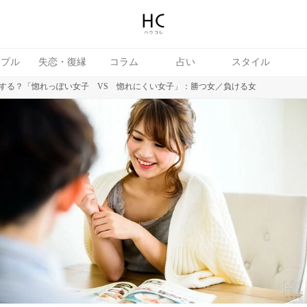
ップル
失恋・復縁
コラム
占い
スタイル
恋する？「惚れっぽい女子 VS 惚れにくい女子」：勝つ女／負ける女
女
婚活