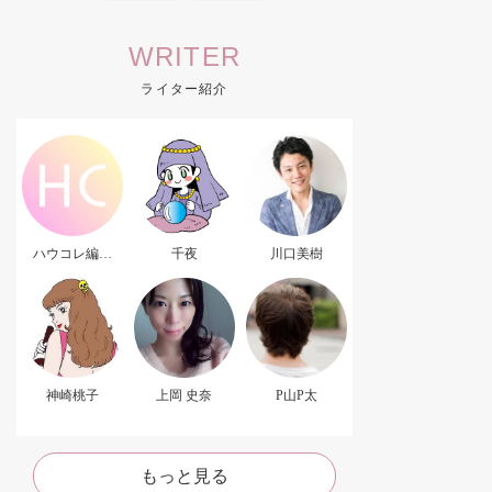
WRITER
ライター紹介
ハウコレ編集
千夜
川口美樹
部．
神崎桃子
上岡 史奈
P山P太
もっと見る