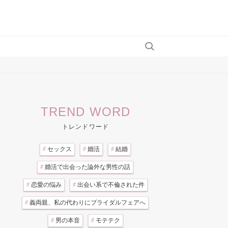
TREND WORD
トレンドワード
#
セックス
#
婚活
#
結婚
#
婚活で出会った論外な男性の話
#
恋愛の悩み
#
出会い系で不倫された件
#
義両親、私の代わりにブライダルフェアへ
#
男の本音
#
モテテク