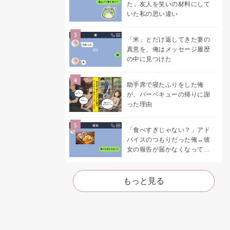
た」友人を笑いの材料にして
いた私の思い違い
「米」とだけ返してきた妻の
真意を、俺はメッセージ履歴
の中に見つけた
助手席で寝たふりをした俺
が、バーベキューの帰りに謝
った理由
「食べすぎじゃない？」アド
バイスのつもりだった俺→彼
女の報告が届かなくなって、
初めて自分の言葉を読み返し
た
もっと見る