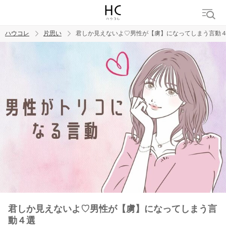
ハウコレ
片思い
君しか見えないよ♡男性が【虜】になってしまう言動
検索
トレンド ワード
モテテク
恋がしたい
女磨き
君しか見えないよ♡男性が【虜】になってしまう言
動４選