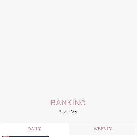
RANKING
ランキング
DAILY
WEEKLY