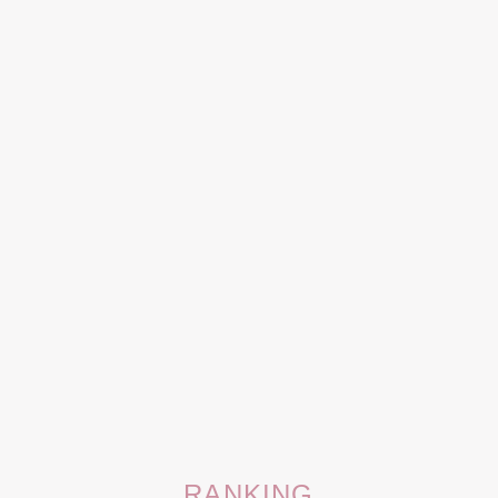
RANKING