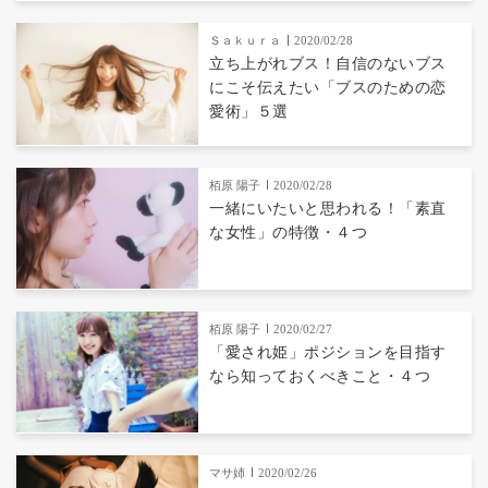
Ｓａｋｕｒａ
2020/02/28
立ち上がれブス！自信のないブス
にこそ伝えたい「ブスのための恋
愛術」５選
栢原 陽子
2020/02/28
一緒にいたいと思われる！「素直
な女性」の特徴・４つ
栢原 陽子
2020/02/27
「愛され姫」ポジションを目指す
なら知っておくべきこと・４つ
マサ姉
2020/02/26