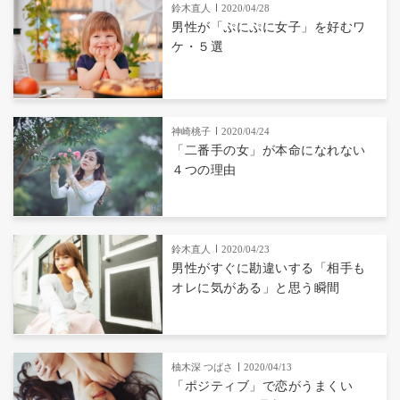
鈴木直人
2020/04/28
男性が「ぷにぷに女子」を好むワ
ケ・５選
神崎桃子
2020/04/24
「二番手の女」が本命になれない
４つの理由
鈴木直人
2020/04/23
男性がすぐに勘違いする「相手も
オレに気がある」と思う瞬間
柚木深 つばさ
2020/04/13
「ポジティブ」で恋がうまくい