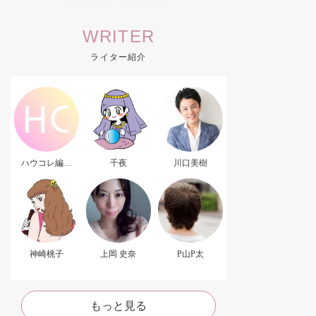
WRITER
ライター紹介
ハウコレ編集
千夜
川口美樹
部．
神崎桃子
上岡 史奈
P山P太
もっと見る