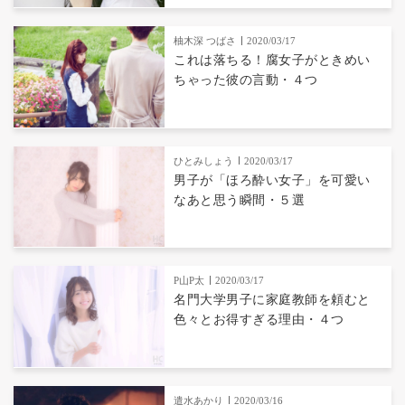
柚木深 つばさ
2020/03/17
これは落ちる！腐女子がときめい
ちゃった彼の言動・４つ
ひとみしょう
2020/03/17
男子が「ほろ酔い女子」を可愛い
なあと思う瞬間・５選
P山P太
2020/03/17
名門大学男子に家庭教師を頼むと
色々とお得すぎる理由・４つ
遣水あかり
2020/03/16