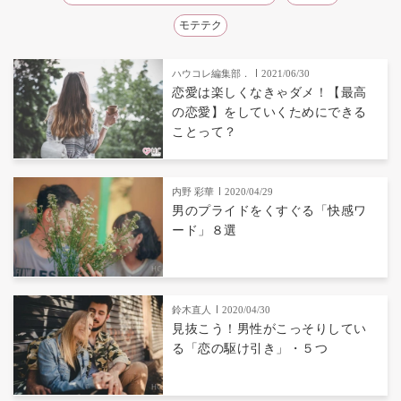
モテテク
ハウコレ編集部．
2021/06/30
恋愛は楽しくなきゃダメ！【最高
の恋愛】をしていくためにできる
ことって？
内野 彩華
2020/04/29
男のプライドをくすぐる「快感ワ
ード」８選
鈴木直人
2020/04/30
見抜こう！男性がこっそりしてい
る「恋の駆け引き」・５つ