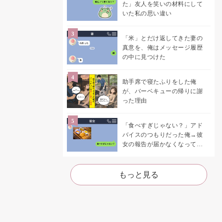
た」友人を笑いの材料にして
いた私の思い違い
「米」とだけ返してきた妻の
真意を、俺はメッセージ履歴
の中に見つけた
助手席で寝たふりをした俺
が、バーベキューの帰りに謝
った理由
「食べすぎじゃない？」アド
バイスのつもりだった俺→彼
女の報告が届かなくなって、
初めて自分の言葉を読み返し
た
もっと見る