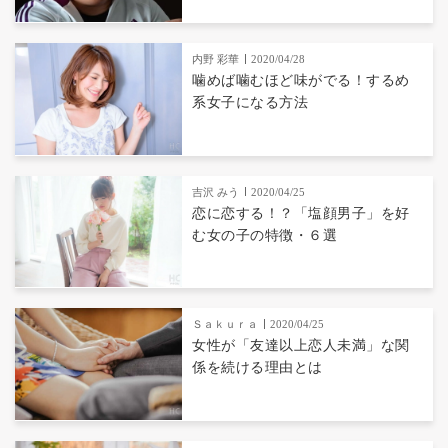
内野 彩華
2020/04/28
噛めば噛むほど味がでる！するめ
系女子になる方法
吉沢 みう
2020/04/25
恋に恋する！？「塩顔男子」を好
む女の子の特徴・６選
Ｓａｋｕｒａ
2020/04/25
女性が「友達以上恋人未満」な関
係を続ける理由とは