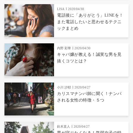
LISA
2020/04/30
電話後に「ありがとう」LINEを！
また電話したいと思わせるテクニ
ックまとめ
内野 彩華
2020/04/30
キャバ嬢が教える！誠実な男を見
抜くコツとは？
小川 沙耶
2020/04/27
カリスマナンパ師に聞く！ナンパ
される女性の特徴・５つ
鈴木直人
2020/04/27
男が守りたくなる！気弱女子の特