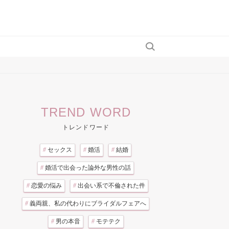
TREND WORD
トレンドワード
#
セックス
#
婚活
#
結婚
#
婚活で出会った論外な男性の話
#
恋愛の悩み
#
出会い系で不倫された件
#
義両親、私の代わりにブライダルフェアへ
#
男の本音
#
モテテク