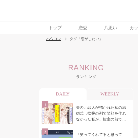
トップ
恋愛
片思い
カ
ハウコレ
タグ「恋がしたい」
検索
RANKING
トレンド ワード
ランキング
結婚
セックス
カップル
男の本音
モ
DAILY
WEEKLY
夫の元恋人が招かれた私の結
婚式→挨拶の列で笑顔を作れ
なかった私が、控室の前で彼
女を呼び止めた理由
「笑ってくれてると思って