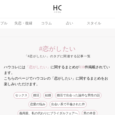
ップル
失恋・復縁
コラム
占い
スタイル
#恋がしたい
「#恋がしたい」のタグに関連する記事一覧
ハウコレには
「恋がしたい」
に関するまとめが
110
件掲載されてい
テテク
婚活
ます。
こちらのページでハウコレの「恋がしたい」に関するまとめをお
楽しみいただけます。
セックス
婚活
結婚
婚活で出会った論外な男性の話
恋愛の悩み
出会い系で不倫された件
義両親、私の代わりにブライダルフェアへ
男の本音