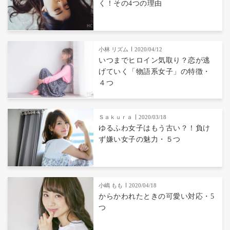
く！その4つの理由
小林 リズム
2020/04/12
いつまでヒロイン気取り？恋が逃
げていく「物語系女子」の特徴・
４つ
Ｓａｋｕｒａ
2020/03/18
ゆるふわ女子はもう古い？！負け
ず嫌い女子の魅力・５つ
小嶋 もも
2020/04/18
からかわれたときの可愛い対応・5
つ