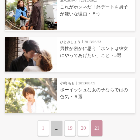
遣水あかり
2013/09/27
これがホンネだ！外デートを男子
が嫌いな理由・５つ
ひとみしょう
2013/08/23
男性が密かに思う「ホントは彼女
にやってあげたい」こと・5選
小嶋 もも
2013/08/09
ボーイッシュな女の子ならではの
色気・５選
1
...
19
20
21