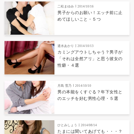
二松まゆみ
2014/10/16
男子からのお願い！エッチ前に止
めてほしいこと・５つ
遣水あかり
2014/10/13
カミングアウトしちゃう？男子が
「それは全然アリ」と思う彼女の
性癖・４選
月島 雪乃
2014/10/10
男の本能をくすぐる？年下女性と
のエッチを好む男性心理・５選
ひとみしょう
2014/08/14
たまには聞いてあげても・・・？