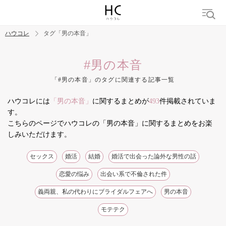
ハウコレ
タグ「男の本音」
検索
#男の本音
「#男の本音」のタグに関連する記事一覧
トレンド ワード
ハウコレには
「男の本音」
に関するまとめが
493
件掲載されていま
結婚
セックス
カップル
男の本音
モテテク
婚活
す。
こちらのページでハウコレの「男の本音」に関するまとめをお楽
しみいただけます。
セックス
婚活
結婚
婚活で出会った論外な男性の話
恋愛の悩み
出会い系で不倫された件
義両親、私の代わりにブライダルフェアへ
男の本音
モテテク