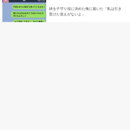
姉を子守り役に決めた俺に届いた「私は引き
受けた覚えがないよ」
デート前日の夜から既読をつけなかった俺→
待ち合わせ場所で待っていた事実とは
デート前日の夜から既読がつかない彼氏→そ
の日私が決めたこと
「あの子たち、あなたのグッズ見て、ずるい
って言ってた」黙っていた私が、個人チャッ
トを開いた